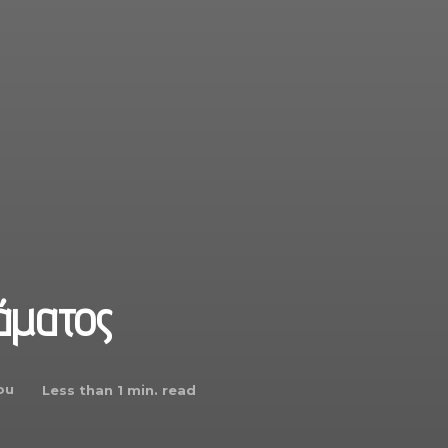
άματος
ou
Less than 1
min. read