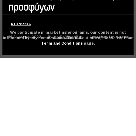
προσφύγων
ΚΟΙΝΩΝΊΑ
We participate in marketing programs, our content is not
16 Αυγούστου, 2022
Less than 1
min. read
By
Μαρίλη Μπουφίδου
influenced by any commissions. To find out more, please visit our
Term and Conditions
page.