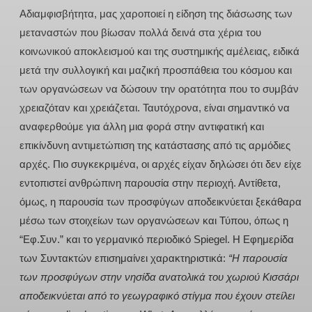
Αδιαμφισβήτητα, μας χαροποιεί η είδηση της διάσωσης των
μεταναστών που βίωσαν πολλά δεινά στα χέρια του
κοινωνικού αποκλεισμού και της συστημικής αμέλειας, ειδικά
μετά την συλλογική και μαζική προσπάθεια του κόσμου και
των οργανώσεων να δώσουν την ορατότητα που το συμβάν
χρειαζόταν και χρειάζεται. Ταυτόχρονα, είναι σημαντικό να
αναφερθούμε για άλλη μια φορά στην αντιφατική και
επικίνδυνη αντιμετώπιση της κατάστασης από τις αρμόδιες
αρχές. Πιο συγκεκριμένα, οι αρχές είχαν δηλώσει ότι δεν είχε
εντοπιστεί ανθρώπινη παρουσία στην περιοχή. Αντίθετα,
όμως, η παρουσία των προσφύγων αποδεικνύεται ξεκάθαρα
μέσω των στοιχείων των οργανώσεων και Τύπου, όπως η
“Εφ.Συν.” και το γερμανικό περιοδικό Spiegel. Η Εφημερίδα
των Συντακτών επισημαίνει χαρακτηριστικά:
“
H παρουσία
των προσφύγων στην νησίδα ανατολικά του χωριού Κισσάρι
αποδεικνύεται από το γεωγραφικό στίγμα που έχουν στείλει