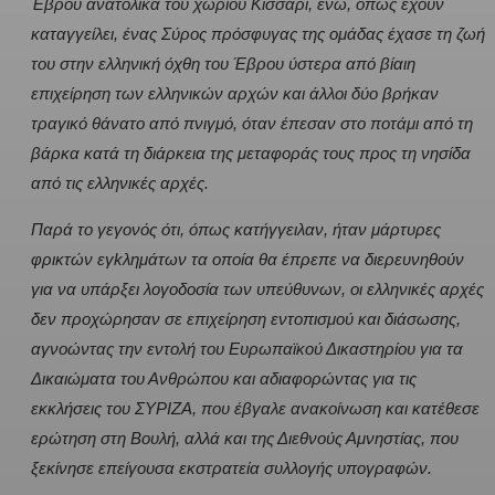
Έβρου ανατολικά του χωριού Κισσάρι, ενώ, όπως έχουν
καταγγείλει, ένας Σύρος πρόσφυγας της ομάδας έχασε τη ζωή
του στην ελληνική όχθη του Έβρου ύστερα από βίαιη
επιχείρηση των ελληνικών αρχών και άλλοι δύο βρήκαν
τραγικό θάνατο από πνιγμό, όταν έπεσαν στο ποτάμι από τη
βάρκα κατά τη διάρκεια της μεταφοράς τους προς τη νησίδα
από τις ελληνικές αρχές.
Παρά το γεγονός ότι, όπως κατήγγειλαν, ήταν μάρτυρες
φρικτών εγkλημάτων τα οποία θα έπρεπε να διερευνηθούν
για να υπάρξει λογοδοσία των υπεύθυνων, οι ελληνικές αρχές
δεν προχώρησαν σε επιχείρηση εντοπισμού και διάσωσης,
αγνοώντας την εντολή του Ευρωπαϊκού Δικαστηρίου για τα
Δικαιώματα του Ανθρώπου και αδιαφορώντας για τις
εκκλήσεις του ΣΥΡΙΖΑ, που έβγαλε ανακοίνωση και κατέθεσε
ερώτηση στη Βουλή, αλλά και της Διεθνούς Αμνηστίας, που
ξεκίνησε επείγουσα εκστρατεία συλλογής υπογραφών.