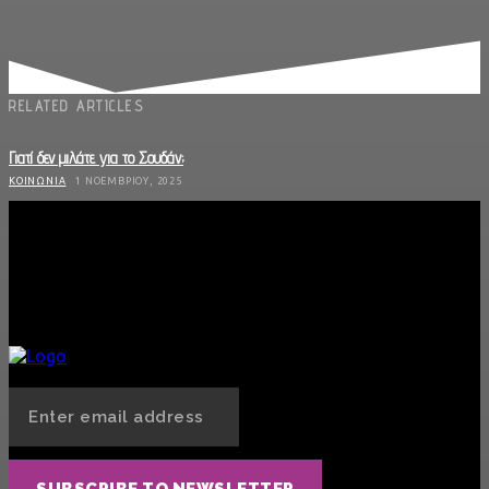
RELATED ARTICLES
Γιατί δεν μιλάτε για το Σουδάν;
ΚΟΙΝΩΝΊΑ
1 ΝΟΕΜΒΡΊΟΥ, 2025
Οδηγίες Προστασίας από Πυρκαγιά
ΚΟΙΝΩΝΊΑ
18 ΙΟΥΛΊΟΥ, 2025
Πανελλήνιες, ιδιωτικά ΑΕΙ και το ψέμα του «μοναδικού δρόμου»
ΚΟΙΝΩΝΊΑ
29 ΜΑΪ́ΟΥ, 2025