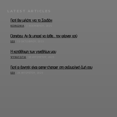
LATEST ARTICLES
Γιατί δεν μιλάτε για το Σουδάν;
ΚΟΙΝΩΝΊΑ
1 ΝΟΕΜΒΡΊΟΥ, 2025
Cloneboy: Αν δε μπορεί να έρθει… τον φέρνεις εσύ
SEX
13 ΟΚΤΩΒΡΊΟΥ, 2025
Η κατάθλιψη των γενεθλίων μου
ΨΥΧΑΓΩΓΊΑ
30 ΑΥΓΟΎΣΤΟΥ, 2025
Γιατί οι δονητές είναι game-changer στη σεξουαλική ζωή σου
SEX
28 ΑΥΓΟΎΣΤΟΥ, 2025