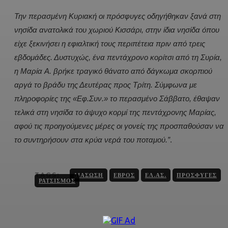
Την περασμένη Κυριακή οι πρόσφυγες οδηγήθηκαν ξανά στη
νησίδα ανατολικά του χωριού Κισσάρι, στην ίδια νησίδα όπου
είχε ξεκινήσει η εφιαλτική τους περιπέτεια πριν από τρεις
εβδομάδες. Δυστυχώς, ένα πεντάχρονο κορίτσι από τη Συρία,
η Μαρία A. βρήκε τραγικό θάνατο από δάγκωμα σκορπιού
αργά το βράδυ της Δευτέρας προς Τρίτη. Σύμφωνα με
πληροφορίες της «Εφ.Συν.» το περασμένο Σάββατο, έθαψαν
τελικά στη νησίδα το άψυχο κορμί της πεντάχρονης Μαρίας,
αφού τις προηγούμενες μέρες οι γονείς της προσπαθούσαν να
το συντηρήσουν στα κρύα νερά του ποταμού.”
.
TAGS:
ΔΙΆΣΩΣΗ
ΈΒΡΟΣ
ΕΛ.ΑΣ.
ΠΡΌΣΦΥΓΕΣ
ΡΑΤΣΙΣΜΌΣ