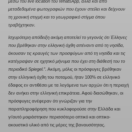
μέσω του live location του WhatsApp, αλλά και από
μεταδεδομένα φωτογραφιών που έχουν στείλει και δείχνουν
τη χρονική στιγμή και το γεωγραφικό στίγμα όπου
τραβήχτηκαν.
Ισχυρότερη απόδειξη ακόμη αποτελεί το γεγονός ότι Έλληνες
που βρέθηκαν στην ελληνική όχθη απέναντι από τη νησίδα,
άκουσαν τις κραυγές των προσφύγων από τη νησίδα και τις
κατέγραψαν σε ηχητικό μήνυμα που έχει στη διάθεσή του το
περιοδικό Spiegel.”
. Ακόμη, μόλις οι πρόσφυγες βρέθηκαν
στην ελληνική όχθη του ποταμού, ήταν 100% σε ελληνικό
έδαφος εν αντιθέσει με τα λεγόμενα των αρχών ότι η περιοχή
δεν ανήκει στην ελληνική επικράτεια. Αφού διασώθηκαν, οι
πρόσφυγες ανέφεραν ότι γνώριζαν για την
παραπληροφόρηση που κυκλοφορούσε στην Ελλάδα και
γι’αυτό μοιράστηκαν περισσότερο οπτικό και οπτικο-
ακουστικό υλικό από τις μέρες της βαναυσότητας.