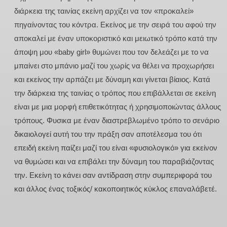
διάρκεια της ταινίας εκείνη αρχίζει να τον «προκαλεί»
πηγαίνοντας του κόντρα. Εκείνος με την σειρά του αφού την
αποκαλεί με έναν υποκοριστικό και μειωτικό τρόπο κατά την
άποψη μου «baby girl» θυμώνει που τον δελεάζει με το να
μπαίνει στο μπάνιο μαζί του χωρίς να θέλει να προχωρήσει
και εκείνος την αρπάζει με δύναμη και γίνεται βίαιος. Κατά
την διάρκεια της ταινίας ο τρόπος που επιβάλλεται σε εκείνη
είναι με μια μορφή επιθετικότητας ή χρησιμοποιώντας άλλους
τρόπους. Φυσικα με έναν διαστρεβλωμένο τρόπο το σενάριο
δικαιολογεί αυτή του την πράξη σαν αποτέλεσμα του ότι
επειδή εκείνη παίζει μαζί του είναι «φυσιολογικό» για εκείνον
να θυμώσει και να επιβάλει την δύναμη του παραβιάζοντας
την. Εκείνη το κάνει σαν αντίδραση στην συμπεριφορά του
και άλλος ένας τοξικός/ κακοποιητικός κύκλος επαναλάβετέ.