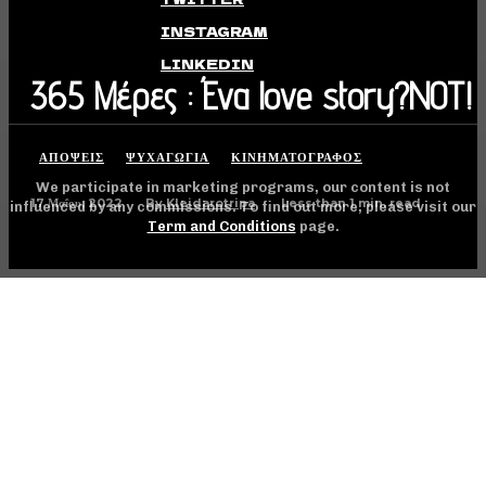
INSTAGRAM
LINKEDIN
365 Μέρες : Ένα love story?NOT!
ΑΠΟΨΕΙΣ
ΨΥΧΑΓΩΓΊΑ
ΚΙΝΗΜΑΤΟΓΡΆΦΟΣ
We participate in marketing programs, our content is not
17 Μαΐου, 2022
Less than 1
min. read
By
Kleidarotripa
influenced by any commissions. To find out more, please visit our
Term and Conditions
page.