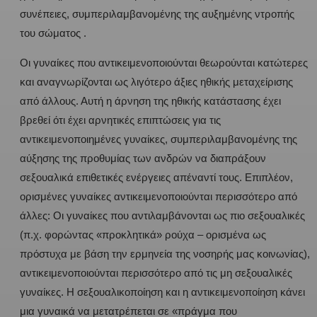
συνέπειες, συμπεριλαμβανομένης της αυξημένης ντροπής
του σώματος .
Οι γυναίκες που αντικειμενοποιούνται θεωρούνται κατώτερες
και αναγνωρίζονται ως λιγότερο άξιες ηθικής μεταχείρισης
από άλλους. Αυτή η άρνηση της ηθικής κατάστασης έχει
βρεθεί ότι έχει αρνητικές επιπτώσεις για τις
αντικειμενοποιημένες γυναίκες, συμπεριλαμβανομένης της
αύξησης της προθυμίας των ανδρών να διαπράξουν
σεξουαλικά επιθετικές ενέργειες απέναντί τους. Επιπλέον,
ορισμένες γυναίκες αντικειμενοποιούνται περισσότερο από
άλλες: Οι γυναίκες που αντιλαμβάνονται ως πιο σεξουαλικές
(π.χ. φορώντας «προκλητικά» ρούχα – ορισμένα ως
πρόστυχα με βάση την ερμηνεία της νοσηρής μας κοινωνίας),
αντικειμενοποιούνται περισσότερο από τις μη σεξουαλικές
γυναίκες. Η σεξουαλικοποίηση και η αντικειμενοποίηση κάνει
μια γυναικά να μετατρέπεται σε «πράγμα που