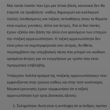
Μια ταινία λοιπόν που έχει μια τέτοια βάση, κανονικά δεν θα
έπρεπε να προβάλετε- καθώς δημιουργεί και καλλιεργεί
πολλές λανθασμένες και τοξικές πεποιθήσεις όπου τα θύματα
είναι κυρίως γυναίκες, άλλα και άντρες. Και οι δυο ταινίες
έχουν εξίσου σαν βάση την άλλο ένα φαινόμενο των εποχών
την «τοξική αρρενωπότητα». Η τοξική αρρενωπότητα δεν
είναι μόνο να συμπεριφέρεσαι σαν άντρας. Αντίθετα,
περιλαμβάνει την υπερβολική πίεση που μπορεί να νιώθουν
ορισμένοι άντρες για να ενεργήσουν με τρόπο που είναι
πραγματικά επιβλαβής.
Υπάρχουν πολλοί ορισμοί της «τοξικής αρρενωπότητας» που
εμφανίζονται στην έρευνα καθώς και στην ποπ κουλτούρα.
Μερικοί ερευνητές έχουν συμφωνήσει ότι η τοξική
αρρενωπότητα έχει τρεις βασικούς άξονες:
Σκληρότητα: Αυτή είναι η αντίληψη ότι οι άνδρες πρέπει