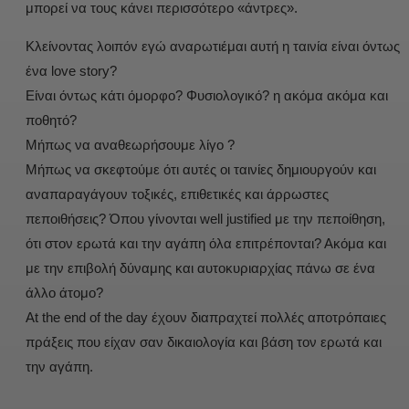
μπορεί να τους κάνει περισσότερο «άντρες».
Κλείνοντας λοιπόν εγώ αναρωτιέμαι αυτή η ταινία είναι όντως
ένα love story?
Είναι όντως κάτι όμορφο? Φυσιολογικό? η ακόμα ακόμα και
ποθητό?
Μήπως να αναθεωρήσουμε λίγο ?
Μήπως να σκεφτούμε ότι αυτές οι ταινίες δημιουργούν και
αναπαραγάγουν τοξικές, επιθετικές και άρρωστες
πεποιθήσεις? Όπου γίνονται well justified με την πεποίθηση,
ότι στον ερωτά και την αγάπη όλα επιτρέπονται? Ακόμα και
με την επιβολή δύναμης και αυτοκυριαρχίας πάνω σε ένα
άλλο άτομο?
At the end of the day έχουν διαπραχτεί πολλές αποτρόπαιες
πράξεις που είχαν σαν δικαιολογία και βάση τον ερωτά και
την αγάπη.