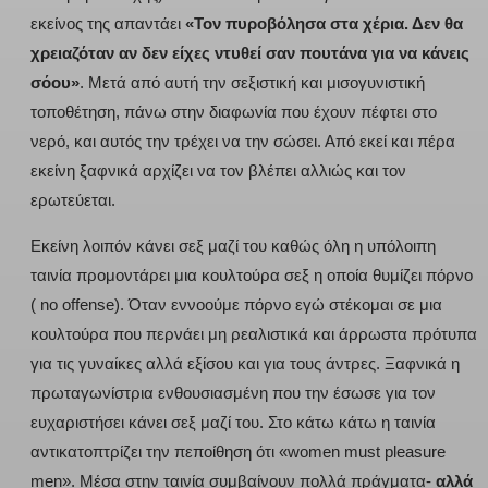
εκείνος της απαντάει
«Τον πυροβόλησα στα χέρια. Δεν θα
χρειαζόταν αν δεν είχες ντυθεί σαν πουτάνα για να κάνεις
σόου»
. Μετά από αυτή την σεξιστική και μισογυνιστική
τοποθέτηση, πάνω στην διαφωνία που έχουν πέφτει στο
νερό, και αυτός την τρέχει να την σώσει. Από εκεί και πέρα
εκείνη ξαφνικά αρχίζει να τον βλέπει αλλιώς και τον
ερωτεύεται.
Εκείνη λοιπόν κάνει σεξ μαζί του καθώς όλη η υπόλοιπη
ταινία προμοντάρει μια κουλτούρα σεξ η οποία θυμίζει πόρνο
( no offense). Όταν εννοούμε πόρνο εγώ στέκομαι σε μια
κουλτούρα που περνάει μη ρεαλιστικά και άρρωστα πρότυπα
για τις γυναίκες αλλά εξίσου και για τους άντρες. Ξαφνικά η
πρωταγωνίστρια ενθουσιασμένη που την έσωσε για τον
ευχαριστήσει κάνει σεξ μαζί του. Στο κάτω κάτω η ταινία
αντικατοπτρίζει την πεποίθηση ότι «women must pleasure
men». Μέσα στην ταινία συμβαίνουν πολλά πράγματα-
αλλά