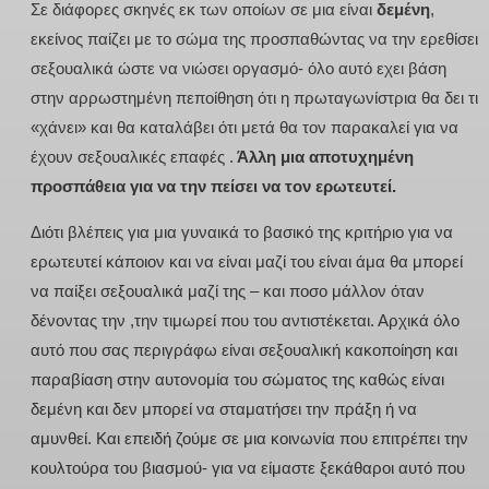
Σε διάφορες σκηνές εκ των οποίων σε μια είναι
δεμένη
,
εκείνος παίζει με το σώμα της προσπαθώντας να την ερεθίσει
σεξουαλικά ώστε να νιώσει οργασμό- όλο αυτό εχει βάση
στην αρρωστημένη πεποίθηση ότι η πρωταγωνίστρια θα δει τι
«χάνει» και θα καταλάβει ότι μετά θα τον παρακαλεί για να
έχουν σεξουαλικές επαφές .
Άλλη μια αποτυχημένη
προσπάθεια για να την πείσει να τον ερωτευτεί.
Διότι βλέπεις για μια γυναικά το βασικό της κριτήριο για να
ερωτευτεί κάποιον και να είναι μαζί του είναι άμα θα μπορεί
να παίξει σεξουαλικά μαζί της – και ποσο μάλλον όταν
δένοντας την ,την τιμωρεί που του αντιστέκεται. Αρχικά όλο
αυτό που σας περιγράφω είναι σεξουαλική κακοποίηση και
παραβίαση στην αυτονομία του σώματος της καθώς είναι
δεμένη και δεν μπορεί να σταματήσει την πράξη ή να
αμυνθεί. Και επειδή ζούμε σε μια κοινωνία που επιτρέπει την
κουλτούρα του βιασμού- για να είμαστε ξεκάθαροι αυτό που