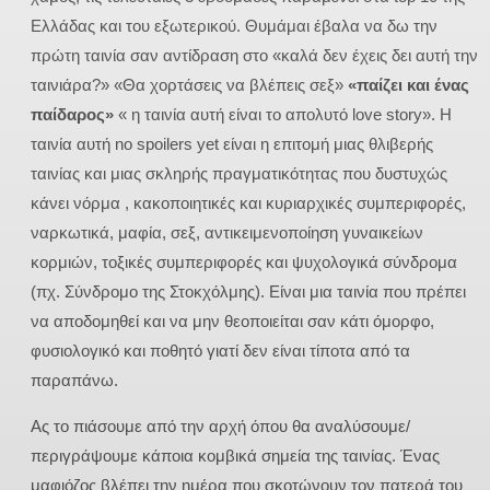
Ελλάδας και του εξωτερικού. Θυμάμαι έβαλα να δω την
πρώτη ταινία σαν αντίδραση στο «καλά δεν έχεις δει αυτή την
ταινιάρα?» «Θα χορτάσεις να βλέπεις σεξ»
«παίζει και ένας
παίδαρος»
« η ταινία αυτή είναι το απολυτό love story». Η
ταινία αυτή no spoilers yet είναι η επιτομή μιας θλιβερής
ταινίας και μιας σκληρής πραγματικότητας που δυστυχώς
κάνει νόρμα , κακοποιητικές και κυριαρχικές συμπεριφορές,
ναρκωτικά, μαφία, σεξ, αντικειμενοποίηση γυναικείων
κορμιών, τοξικές συμπεριφορές και ψυχολογικά σύνδρομα
(πχ. Σύνδρομο της Στοκχόλμης). Είναι μια ταινία που πρέπει
να αποδομηθεί και να μην θεοποιείται σαν κάτι όμορφο,
φυσιολογικό και ποθητό γιατί δεν είναι τίποτα από τα
παραπάνω.
Ας το πιάσουμε από την αρχή όπου θα αναλύσουμε/
περιγράψουμε κάποια κομβικά σημεία της ταινίας. Ένας
μαφιόζος βλέπει την ημέρα που σκοτώνουν τον πατερά του