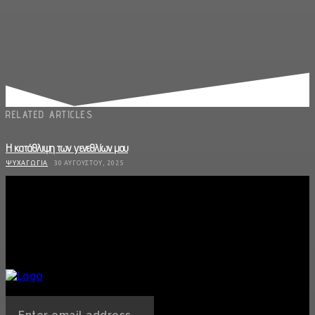
RELATED ARTICLES
Η κατάθλιψη των γενεθλίων μου
ΨΥΧΑΓΩΓΊΑ
30 ΑΥΓΟΎΣΤΟΥ, 2025
Οι «Κούκλες» έρχονται στη Θεσσαλονίκη
ΜΟΥΣΙΚΉ
28 ΑΥΓΟΎΣΤΟΥ, 2025
Φερομόνες: Το «αόρατο» όπλο έλξης που δεν φανταζόσουν ότι έχεις πάνω σου
SEX
13 ΑΥΓΟΎΣΤΟΥ, 2025