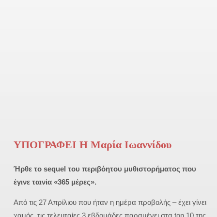
ΥΠΟΓΡΑΦΕΙ Η Μαρία Ιωαννίδου
Ήρθε το sequel του περιβόητου μυθιστορήματος που
έγινε ταινία «365 μέρες».
Από τις 27 Απρίλιου που ήταν η ημέρα προβολής – έχει γίνει
χαμός, τις τελευταίες 3 εβδομάδες παραμένει στα top 10 της