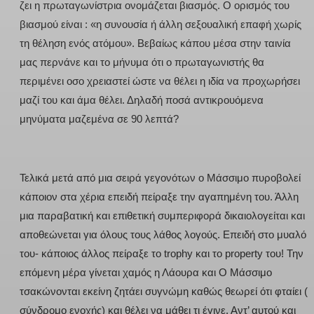
ζει η πρωταγωνίστρια ονομάζεται βιασμός. Ο ορισμός του
βιασμού είναι : «η συνουσία ή άλλη σεξουαλική επαφή χωρίς
τη θέληση ενός ατόμου». Βεβαίως κάπου μέσα στην ταινία
μας περνάνε και το μήνυμα ότι ο πρωταγωνιστής θα
περιμένει οσο χρειαστεί ώστε να θέλει η ιδία να προχωρήσει
μαζί του και άμα θέλει. Δηλαδή ποσά αντικρουόμενα
μηνύματα μαζεμένα σε 90 λεπτά?
Τελικά μετά από μια σειρά γεγονότων ο Μάσσιμο πυροβολεί
κάποιον στα χέρια επειδή πείραξε την αγαπημένη του. Άλλη
μια παραβατική και επιθετική συμπεριφορά δικαιολογείται και
αποθεώνεται για όλους τους λάθος λογούς. Επειδή στο μυαλό
του- κάποιος άλλος πείραξε το trophy και το property του! Την
επόμενη μέρα γίνεται χαμός η Λάουρα και Ο Μάσσιμο
τσακώνονται εκείνη ζητάει συγνώμη καθώς θεωρεί ότι φταίει (
σύνδρομο ενοχής) και θέλει να μάθει τι έγινε. Αντ’ αυτού και