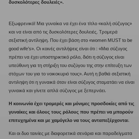
δυσκολότερες δουλειές».
Εξωφρενικό! Μια γυναίκα να έχει ένα τίτλο «καλή σύζυγος»
και να είναι από τις δυσκολότερες δουλειές. Τρομερά
σεξιστική αντίληψη. Που έχει βάση στο «women MUST to be
good wife’s». Οι κοινές αντιλήψεις είναι ότι : «Μια σύζυγος
πρέπει να έχει υποστηρικτικό ρόλο, διότι η σύζυγος είναι
υπεύθυνη για τη στήριξη του συζύγου της στην επίτευξη των
στόχων του για το νοικοκυριό τους». Αυτή η βαθιά σεξιστική
αντιληψη ότι η γυναικά όταν είναι σύζυγος σταματάει να είναι
γυναικά και γίνετε απλά σύζυγος με ξεπερνάει.
Η κοινωνία έχει τρομερές και μόνιμες προσδοκίες από τις
γυναίκες και όλους τους ρόλους που πρέπει να μπορούν
επιτυχημένα και με χαμόγελο να τους ανταπεξέρχοντα
ι.
Και οι δυο ταινίες με διαφορετικά σενάρια και παραδείγματα