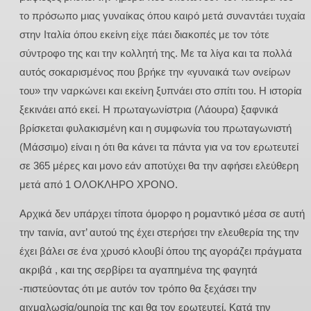
το πρόσωπο μιας γυναίκας όπου καιρό μετά συναντάει τυχαία
στην Ιταλία όπου εκείνη είχε πάει διακοπές με τον τότε
σύντροφο της και την κολλητή της. Με τα λίγα και τα πολλά
αυτός σοκαρισμένος που βρήκε την «γυναικά των ονείρων
του» την ναρκώνει και εκείνη ξυπνάει στο σπίτι του. Η ιστορία
ξεκινάει από εκεί. Η πρωταγωνίστρια (Λάουρα) ξαφνικά
βρίσκεται φυλακισμένη και η συμφωνία του πρωταγωνιστή
(Μάσσιμο) είναι η ότι θα κάνει τα πάντα για να τον ερωτευτεί
σε 365 μέρες και μονο εάν αποτύχει θα την αφήσει ελεύθερη
μετά από 1 ΟΛΟΚΛΗΡΟ ΧΡΟΝΟ.
Αρχικά δεν υπάρχει τίποτα όμορφο η ρομαντικό μέσα σε αυτή
την ταινία, αντ’ αυτού της έχει στερήσει την ελευθερία της την
έχει βάλει σε ένα χρυσό κλουβί όπου της αγοράζει πράγματα
ακριβά , και της σερβίρει τα αγαπημένα της φαγητά
-πιστεύοντας ότι με αυτόν τον τρόπο θα ξεχάσει την
αιχμαλωσία/ομηρία της και θα τον ερωτευτεί. Κατά την