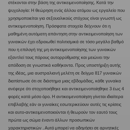
στέκονται στην βάση της αντικειμενοποίησης. Κατά την
ψυχολογία: Η θεώρηση ενός άλλου ατόμου ως εργαλείο που
χρησιμοποιείται για σεξουαλικούς στόχους είναι γνωστή ως
αντικειμενοποίηση. Πρόσφατα στοιχεία δείχνουν ότι η
μαθημένη αυτόματη απάντηση στην αντικειμενοποίηση των
γυναικών έχει εδραιωθεί πολιτισμικά σε τόσο μεγάλο βαθμό
που η επιλογή της μη αντικειμενοποίησης των γυναικών
εξαντλεί τους πόρους αυτορρύθμισης και μειώνει την
απόδοση σε γνωστικά καθήκοντα. Προς υποστήριξη αυτής
της ιδέας, μια αυστραλιανή μελέτη σε δείγμα 817 γυναικών
διαπίστωσε ότι σε διάστημα μιας εβδομάδας, κάθε γυναίκα
ανέφερε ότι στοχοποιήθηκε και αντικειμενοποίηθηκε 3 έως 4
φορές κατά μέσο όρο. Η αντικειμενοποίηση γίνεται ιδιαίτερα
επιβλαβής εάν οι γυναίκες εσωτερικεύουν αυτές τις κρίσεις
και αυτο-αντικειμενοποιούνται ή θεωρούν τον εαυτό τους
πρώτα ως σώμα έναντι άλλων προσωπικών
χαρακτηριστικών . Αυτό μπορεί να οδηγήσει σε αρνητικές