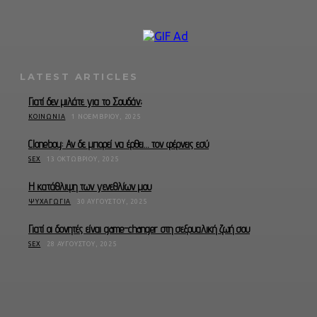
LATEST ARTICLES
Γιατί δεν μιλάτε για το Σουδάν;
ΚΟΙΝΩΝΊΑ
1 ΝΟΕΜΒΡΊΟΥ, 2025
Cloneboy: Αν δε μπορεί να έρθει… τον φέρνεις εσύ
SEX
13 ΟΚΤΩΒΡΊΟΥ, 2025
Η κατάθλιψη των γενεθλίων μου
ΨΥΧΑΓΩΓΊΑ
30 ΑΥΓΟΎΣΤΟΥ, 2025
Γιατί οι δονητές είναι game-changer στη σεξουαλική ζωή σου
SEX
28 ΑΥΓΟΎΣΤΟΥ, 2025