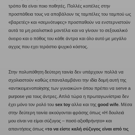
τρόπο θα είναι ποιο ποθητές. Πολλές κοπέλες στην
προσπάθεια τους να αποβάλουν τις ταμπέλες του ταμπού ως
«βαρετές» και «σεμνότυφες» προσπαθούν να ενστερνιστούν
αυτά τα μη ρεαλιστικά μοντέλα και να γίνουν το σεξουαλικό
όνειρο και ο πόθος του κάθε άντρα και όλο αυτό με μεγάλο
αγχος που εχει τεράστιο ψυχικό κόστος.
Στην πολυπόθητη δεύτερη ταινία δεν υπάρχουν πολλά να
σχολιαστούν καθώς επαναλαμβάνει την ιδία δομή αυτή της
«αντικειμενοποίησης των γυναικών» όπου πρέπει να serve a
purpose για τους άντρες. Απλά τώρα η πρωταγωνίστρια δεν
έχει μόνο τον ρολό του
sex toy
αλλα και της
good wife
. Μέσα
στην δεύτερη ταινία ακούγονται φράσης όπως «Η δουλειά
μου είναι να είμαι σύζυγος – ποσό αξιοθρήνητο» και
απαντήσεις όπως «
το να είστε καλή σύζυγος είναι από τις