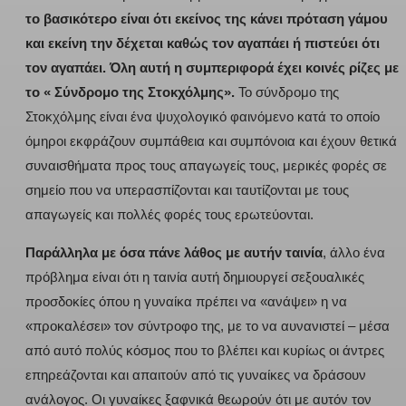
το βασικότερο είναι ότι εκείνος της κάνει πρόταση γάμου
και εκείνη την δέχεται καθώς τον αγαπάει ή πιστεύει ότι
τον αγαπάει. Όλη αυτή η συμπεριφορά έχει κοινές ρίζες με
το « Σύνδρομο της Στοκχόλμης».
Το σύνδρομο της
Στοκχόλμης είναι ένα ψυχολογικό φαινόμενο κατά το οποίο
όμηροι εκφράζουν συμπάθεια και συμπόνοια και έχουν θετικά
συναισθήματα προς τους απαγωγείς τους, μερικές φορές σε
σημείο που να υπερασπίζονται και ταυτίζονται με τους
απαγωγείς και πολλές φορές τους ερωτεύονται.
Παράλληλα με όσα πάνε λάθος με αυτήν ταινία
, άλλο ένα
πρόβλημα είναι ότι η ταινία αυτή δημιουργεί σεξουαλικές
προσδοκίες όπου η γυναίκα πρέπει να «ανάψει» η να
«προκαλέσει» τον σύντροφο της, με το να αυνανιστεί – μέσα
από αυτό πολύς κόσμος που το βλέπει και κυρίως οι άντρες
επηρεάζονται και απαιτούν από τις γυναίκες να δράσουν
ανάλογος. Οι γυναίκες ξαφνικά θεωρούν ότι με αυτόν τον