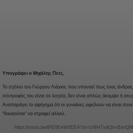
Υπογράφει ο Μιχάλης Πετς.
Το σχόλιο του Γιώργου Λιάγκα, που υπονοεί πως ένας άνδρας 
σύντροφός του είναι σε λοχεία, δεν είναι απλώς άκομψο ή ατυχέ
Αναπαράγει το αφήγημα ότι οι γυναίκες οφείλουν να είναι συνε
“δικαιούται” να στραφεί αλλού.
https://youtu.be/tFE0EeW0EEA?si=Ul9I4TvdQm-BxnQM