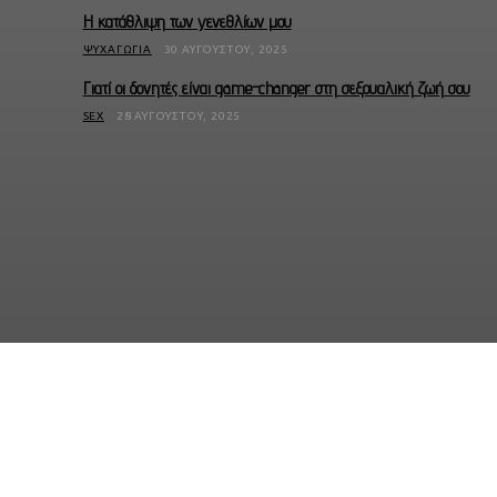
Η κατάθλιψη των γενεθλίων μου
ΨΥΧΑΓΩΓΊΑ
30 ΑΥΓΟΎΣΤΟΥ, 2025
Γιατί οι δονητές είναι game-changer στη σεξουαλική ζωή σου
SEX
28 ΑΥΓΟΎΣΤΟΥ, 2025