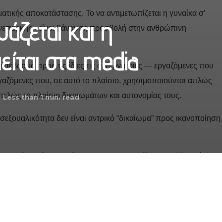
ματικής αποκατάστασης. Το να αντιμετωπίζεται η γυναίκα σ’
άζεται και η
ανεπαρκής» είναι βάναυση προσβολή στην ανθρώπινη
είται στα media
 σεβασμό προς τις ίδιες τις σεξεργάτριες — εργαζόμενες που
γαζόμενες που, σε αυτό το πλαίσιο, χρησιμοποιούνται απλώς
ντελώς το πλαίσιο δικαιωμάτων και αυτονομίας τους.
Less than 1
min. read
η σεξουαλικότητα δεν είναι αντρικό “δικαίωμα” προς ικανοποίηση
ου σεξισμού και επείγει να τις αντιμετωπίζουμε συλλογικά,
 σώμα της, στον ρόλο της ως μητέρα δεν είναι πολυτέλεια είναι