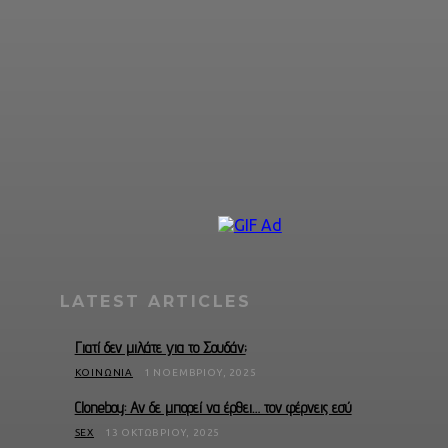
LATEST ARTICLES
Γιατί δεν μιλάτε για το Σουδάν;
ΚΟΙΝΩΝΊΑ
1 ΝΟΕΜΒΡΊΟΥ, 2025
Cloneboy: Αν δε μπορεί να έρθει… τον φέρνεις εσύ
SEX
13 ΟΚΤΩΒΡΊΟΥ, 2025