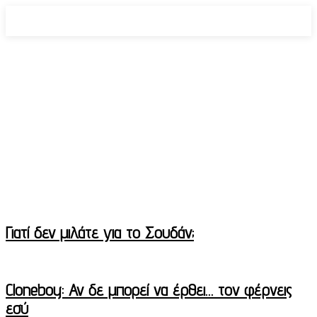
Αποψεις
#METOO
PODCAST
SEX
STAND UP COMEDY
Γιατί δεν μιλάτε για το Σουδάν;
Cloneboy: Αν δε μπορεί να έρθει… τον φέρνεις
εσύ