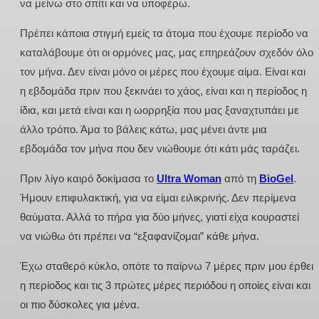
να μείνω στο σπίτι και να υποφέρω.
Πρέπει κάποια στιγμή εμείς τα άτομα που έχουμε περίοδο να
καταλάβουμε ότι οι ορμόνες μας, μας επηρεάζουν σχεδόν όλο
τον μήνα. Δεν είναι μόνο οι μέρες που έχουμε αίμα. Είναι και
η εβδομάδα πριν που ξεκινάει το χάος, είναι και η περίοδος η
ίδια, και μετά είναι και η ωορρηξία που μας ξαναχτυπάει με
άλλο τρόπο. Άμα το βάλεις κάτω, μας μένει άντε μια
εβδομάδα τον μήνα που δεν νιώθουμε ότι κάτι μάς ταράζει.
Πριν λίγο καιρό δοκίμασα το
Ultra Woman
από τη
BioGel
.
Ήμουν επιφυλακτική, για να είμαι ειλικρινής. Δεν περίμενα
θαύματα. Αλλά το πήρα για δύο μήνες, γιατί είχα κουραστεί
να νιώθω ότι πρέπει να “εξαφανίζομαι” κάθε μήνα.
Έχω σταθερό κύκλο, οπότε το παίρνω 7 μέρες πριν μου έρθει
η περίοδος και τις 3 πρώτες μέρες περιόδου η οποίες είναι και
οι πιο δύσκολες για μένα.