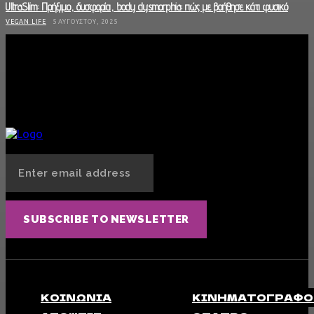
UltraSlim: Πρήξιμο, δυσφορία, body dysmorphia: πώς με βοήθησε κάτι φυσικό
VEGAN LIFE
5 ΑΥΓΟΎΣΤΟΥ, 2025
To Cacao Amo έγινε η καθημερινή μου αγαπημένη συνήθεια
VEGAN LIFE
30 ΙΟΥΛΊΟΥ, 2025
Ultra slim : Ένα τζελ την ημέρα , το «φούσκωμα » κάνει πέρα
VEGAN LIFE
22 ΙΟΥΛΊΟΥ, 2025
SUBSCRIBE TO NEWSLETTER
ΚΟΙΝΩΝΊΑ
ΚΙΝΗΜΑΤΟΓΡΆΦΟ