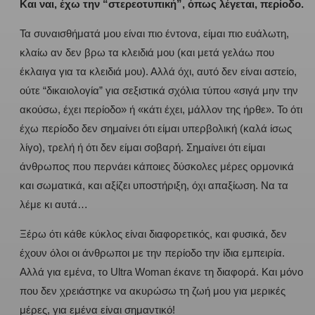
Και ναι, έχω την “στερεοτυπική”, όπως λέγεται, περίοδο.
Τα συναισθήματά μου είναι πιο έντονα, είμαι πιο ευάλωτη,
κλαίω αν δεν βρω τα κλειδιά μου (και μετά γελάω που
έκλαιγα για τα κλειδιά μου). Αλλά όχι, αυτό δεν είναι αστείο,
ούτε “δικαιολογία” για σεξιστικά σχόλια τύπου «σιγά μην την
ακούσω, έχει περίοδο» ή «κάτι έχει, μάλλον της ήρθε». Το ότι
έχω περίοδο δεν σημαίνει ότι είμαι υπερβολική (καλά ίσως
λίγο), τρελή ή ότι δεν είμαι σοβαρή. Σημαίνει ότι είμαι
άνθρωπος που περνάει κάποιες δύσκολες μέρες ορμονικά
και σωματικά, και αξίζει υποστήριξη, όχι απαξίωση. Να τα
λέμε κι αυτά…
Ξέρω ότι κάθε κύκλος είναι διαφορετικός, και φυσικά, δεν
έχουν όλοι οι άνθρωποι με την περίοδο την ίδια εμπειρία.
Αλλά για εμένα, το Ultra Woman έκανε τη διαφορά. Και μόνο
που δεν χρειάστηκε να ακυρώσω τη ζωή μου για μερικές
μέρες, για εμένα είναι σημαντικό!