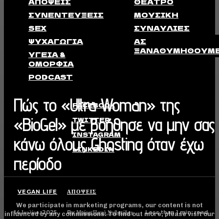
ΑΠΟΨΕΙΣ
ΘΈΑΤΡΟ
ΣΥΝΕΝΤΕΎΞΕΙΣ
ΜΟΥΣΙΚΉ
SEX
ΣΥΝΑΥΛΊΕΣ
ΨΥΧΑΓΩΓΊΑ
ΑΣ
ΞΑΝΑΘΥΜΗΘΟΎΜ
ΥΓΕΊΑ &
ΟΜΟΡΦΙΆ
PODCAST
Πώς το «Ultra Woman» της
FACEBOOK
«BioGel» με βοήθησε να μην σας
TWITTER
INSTAGRAM
κάνω όλους Ghosting όταν έχω
LINKEDIN
περίοδο
VEGAN LIFE
ΑΠΟΨΕΙΣ
We participate in marketing programs, our content is not
14 Ιουλίου, 2025
Less than 1
min. read
By
Μαίρη Παπά Νοβακίδου
influenced by any commissions. To find out more, please visit our