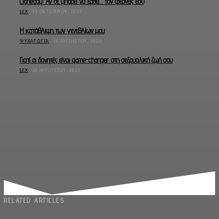
Cloneboy: Αν δε μπορεί να έρθει… τον φέρνεις εσύ
SEX
13 ΟΚΤΩΒΡΊΟΥ, 2025
Η κατάθλιψη των γενεθλίων μου
ΨΥΧΑΓΩΓΊΑ
30 ΑΥΓΟΎΣΤΟΥ, 2025
Γιατί οι δονητές είναι game-changer στη σεξουαλική ζωή σου
SEX
28 ΑΥΓΟΎΣΤΟΥ, 2025
RELATED ARTICLES