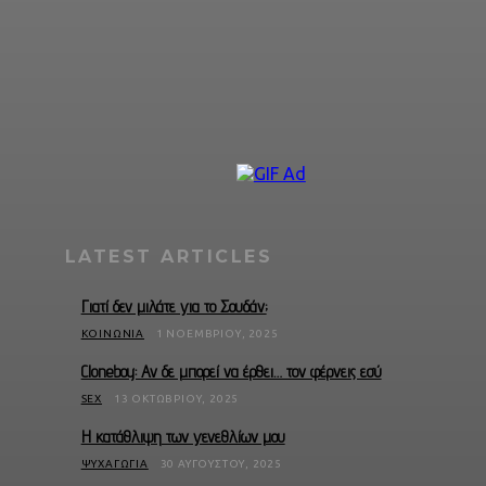
LATEST ARTICLES
Γιατί δεν μιλάτε για το Σουδάν;
ΚΟΙΝΩΝΊΑ
1 ΝΟΕΜΒΡΊΟΥ, 2025
Cloneboy: Αν δε μπορεί να έρθει… τον φέρνεις εσύ
SEX
13 ΟΚΤΩΒΡΊΟΥ, 2025
Η κατάθλιψη των γενεθλίων μου
ΨΥΧΑΓΩΓΊΑ
30 ΑΥΓΟΎΣΤΟΥ, 2025