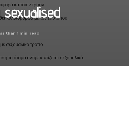
ν αφορά κάποιον τρίτον
 sexualised
θει καλά/όμορφα με τον εαυτό του.
ss than 1
min. read
ι με σεξουαλικό τρόπο
αση το άτομο αντιμετωπίζεται σεξουαλικά.
ο άτομο στον εαυτό του τις περισσότερες φορές.
ιαρχικές νόρμες έχει ως σκοπό να εμποδίζει τις γυναίκες από
θέλει ένας άντρας να τις σεξουαλικοποιήσει. Ταυτόχρονα όταν μια
τι θέλουν να την σεξουαλικοποιησουν. Το να είσαι σεξουαλικ@