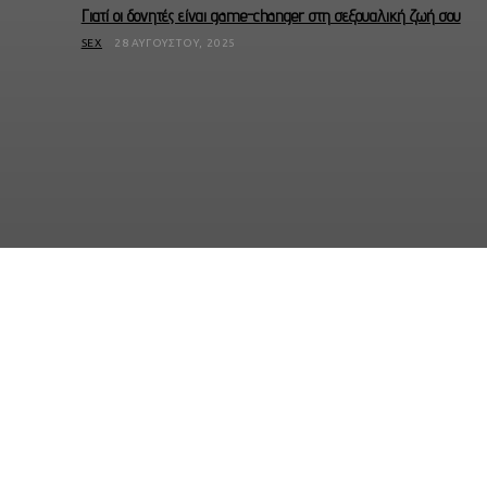
Γιατί οι δονητές είναι game-changer στη σεξουαλική ζωή σου
SEX
28 ΑΥΓΟΎΣΤΟΥ, 2025