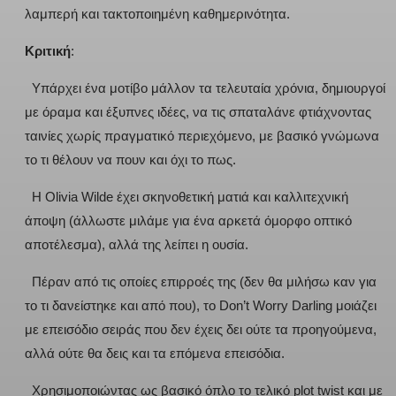
λαμπερή και τακτοποιημένη καθημερινότητα.
Κριτική
:
Υπάρχει ένα μοτίβο μάλλον τα τελευταία χρόνια, δημιουργοί
με όραμα και έξυπνες ιδέες, να τις σπαταλάνε φτιάχνοντας
ταινίες χωρίς πραγματικό περιεχόμενο, με βασικό γνώμωνα
το τι θέλουν να πουν και όχι το πως.
Η Olivia Wilde έχει σκηνοθετική ματιά και καλλιτεχνική
άποψη (άλλωστε μιλάμε για ένα αρκετά όμορφο οπτικό
αποτέλεσμα), αλλά της λείπει η ουσία.
Πέραν από τις οποίες επιρροές της (δεν θα μιλήσω καν για
το τι δανείστηκε και από που), το Don’t Worry Darling μοιάζει
με επεισόδιο σειράς που δεν έχεις δει ούτε τα προηγούμενα,
αλλά ούτε θα δεις και τα επόμενα επεισόδια.
Χρησιμοποιώντας ως βασικό όπλο το τελικό plot twist και με