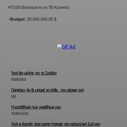
47/100 Βασισμένη σε 55 Κριτικές
–
Budget
: 20.000.000,00 $
LATEST ARTICLES
Γιατί δεν μιλάτε για το Σουδάν;
ΚΟΙΝΩΝΊΑ
1 ΝΟΕΜΒΡΊΟΥ, 2025
Cloneboy: Αν δε μπορεί να έρθει… τον φέρνεις εσύ
SEX
13 ΟΚΤΩΒΡΊΟΥ, 2025
Η κατάθλιψη των γενεθλίων μου
ΨΥΧΑΓΩΓΊΑ
30 ΑΥΓΟΎΣΤΟΥ, 2025
Γιατί οι δονητές είναι game-changer στη σεξουαλική ζωή σου