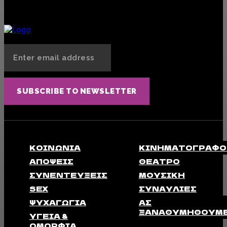
Φερομόνες: Το «αόρατο» όπλο έλξης που δεν φανταζόσουν ότι έχεις πάνω σου
SEX
13 ΑΥΓΟΎΣΤΟΥ, 2025
SUBSCRIBE TO NEWSLETTER
ΚΟΙΝΩΝΊΑ
ΚΙΝΗΜΑΤΟΓΡΆΦΟ
ΑΠΟΨΕΙΣ
ΘΈΑΤΡΟ
ΣΥΝΕΝΤΕΎΞΕΙΣ
ΜΟΥΣΙΚΉ
SEX
ΣΥΝΑΥΛΊΕΣ
ΨΥΧΑΓΩΓΊΑ
ΑΣ
ΞΑΝΑΘΥΜΗΘΟΎΜ
ΥΓΕΊΑ &
ΟΜΟΡΦΙΆ