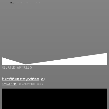
SEX
28 ΑΥΓΟΎΣΤΟΥ, 2025
RELATED ARTICLES
Η κατάθλιψη των γενεθλίων μου
ΨΥΧΑΓΩΓΊΑ
30 ΑΥΓΟΎΣΤΟΥ, 2025
Οι «Κούκλες» έρχονται στη Θεσσαλονίκη
ΜΟΥΣΙΚΉ
28 ΑΥΓΟΎΣΤΟΥ, 2025