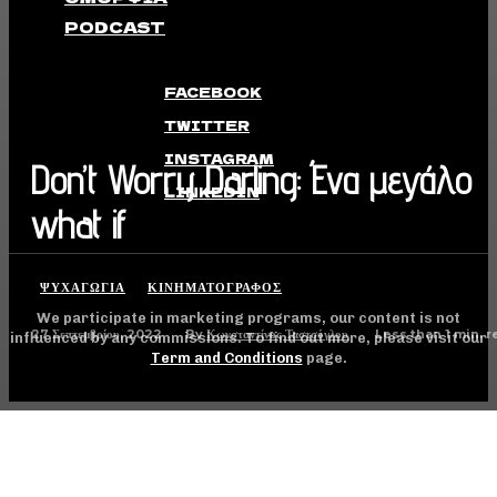
PODCAST
FACEBOOK
TWITTER
INSTAGRAM
Don’t Worry Darling: Ένα μεγάλο
LINKEDIN
what if
ΨΥΧΑΓΩΓΊΑ
ΚΙΝΗΜΑΤΟΓΡΆΦΟΣ
We participate in marketing programs, our content is not
27 Σεπτεμβρίου, 2022
Less than 1
min. r
By
Κωνσταντίνος Ταστσόγλου
influenced by any commissions. To find out more, please visit our
Term and Conditions
page.