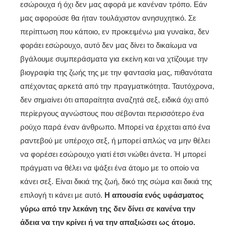
εσώρουχα ή όχι δεν μας αφορά με κανέναν τρόπο. Εάν
μας αφορούσε θα ήταν τουλάχιστον ανησυχητικό. Σε
περίπτωση που κάποιο, εν προκειμένω μια γυναίκα, δεν
φοράει εσώρουχο, αυτό δεν μας δίνει το δικαίωμα να
βγάλουμε συμπεράσματα για εκείνη και να χτίζουμε την
βιογραφία της ζωής της με την φαντασία μας, πιθανότατα
απέχοντας αρκετά από την πραγματικότητα. Ταυτόχρονα,
δεν σημαίνει ότι απαραίτητα αναζητά σεξ, ειδικά όχι από
περίεργους αγνώστους που σέβονται περισσότερο ένα
ρούχο παρά έναν άνθρωπο. Μπορεί να έρχεται από ένα
ραντεβού με υπέροχο σεξ, ή μπορεί απλώς να μην θέλει
να φορέσει εσώρουχο γιατί έτσι νιώθει άνετα. Ή μπορεί
πράγματι να θέλει να ψάξει ένα άτομο με το οποίο να
κάνει σεξ. Είναι δικιά της ζωή, δικό της σώμα και δικιά της
επιλογή τι κάνει με αυτό.
Η απουσία ενός υφάσματος
γύρω από την λεκάνη της δεν δίνει σε κανένα την
άδεια να την κρίνει ή να την απαξιώσει ως άτομο.