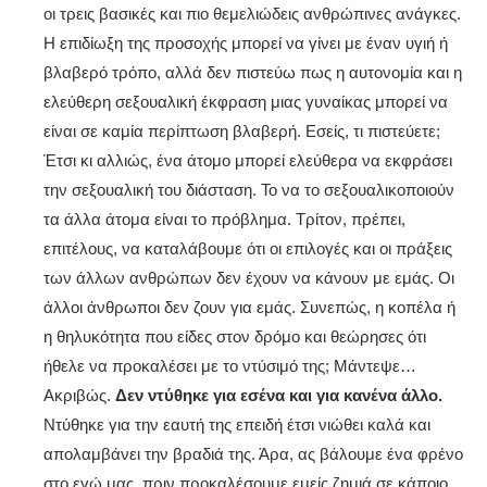
οι τρεις βασικές και πιο θεμελιώδεις ανθρώπινες ανάγκες.
Η επιδίωξη της προσοχής μπορεί να γίνει με έναν υγιή ή
βλαβερό τρόπο, αλλά δεν πιστεύω πως η αυτονομία και η
ελεύθερη σεξουαλική έκφραση μιας γυναίκας μπορεί να
είναι σε καμία περίπτωση βλαβερή. Εσείς, τι πιστεύετε;
Έτσι κι αλλιώς, ένα άτομο μπορεί ελεύθερα να εκφράσει
την σεξουαλική του διάσταση. Το να το σεξουαλικοποιούν
τα άλλα άτομα είναι το πρόβλημα. Τρίτον, πρέπει,
επιτέλους, να καταλάβουμε ότι οι επιλογές και οι πράξεις
των άλλων ανθρώπων δεν έχουν να κάνουν με εμάς. Οι
άλλοι άνθρωποι δεν ζουν για εμάς. Συνεπώς, η κοπέλα ή
η θηλυκότητα που είδες στον δρόμο και θεώρησες ότι
ήθελε να προκαλέσει με το ντύσιμό της; Μάντεψε…
Ακριβώς.
Δεν ντύθηκε για εσένα και για κανένα άλλο.
Ντύθηκε για την εαυτή της επειδή έτσι νιώθει καλά και
απολαμβάνει την βραδιά της. Άρα, ας βάλουμε ένα φρένο
στο εγώ μας, πριν προκαλέσουμε εμείς ζημιά σε κάποιο