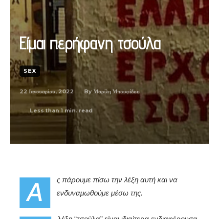
Είμαι περήφανη τσούλα
SEX
22 Ιανουαρίου, 2022
By
Μαρίλη Μπουφίδου
Less than 1
min. read
ς πάρουμε πίσω την λέξη αυτή και να
Α
ενδυναμωθούμε μέσω της.
λέξη “τσούλα” είναι ιδιαίτερα ενδιαφέρουσα.