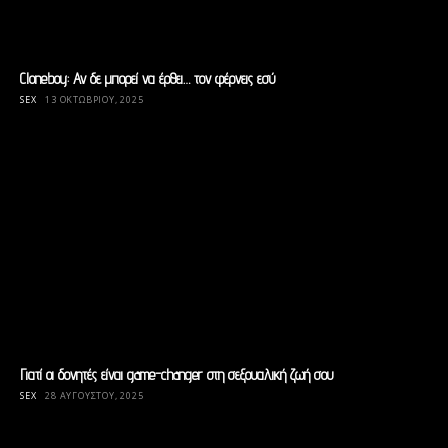
Cloneboy: Αν δε μπορεί να έρθει… τον φέρνεις εσύ
SEX
13 ΟΚΤΩΒΡΊΟΥ, 2025
Γιατί οι δονητές είναι game-changer στη σεξουαλική ζωή σου
SEX
28 ΑΥΓΟΎΣΤΟΥ, 2025