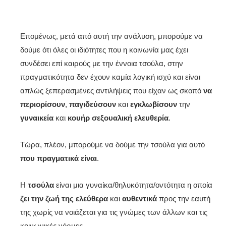
Επομένως, μετά από αυτή την ανάλυση, μπορούμε να
δούμε ότι όλες οι ιδιότητες που η κοινωνία μας έχει
συνδέσει επί καιρούς με την έννοια τσούλα, στην
πραγματικότητα δεν έχουν καμία λογική ισχύ και είναι
απλώς ξεπερασμένες αντιλήψεις που είχαν ως σκοπό
να
περιορίσουν
,
παγιδεύσουν
και
εγκλωβίσουν
την
γυναικεία
και
κουήρ
σεξουαλική
ελευθερία
.
Τώρα, πλέον, μπορούμε να δούμε την τσούλα για αυτό
που πραγματικά είναι
.
Η
τσούλα
είναι μια γυναίκα/θηλυκότητα/οντότητα η οποία
ζει την ζωή της ελεύθερα
και
αυθεντικά
προς την εαυτή
της χωρίς να νοιάζεται για τις γνώμες των άλλων και τις
κοινωνικές νόρμες.