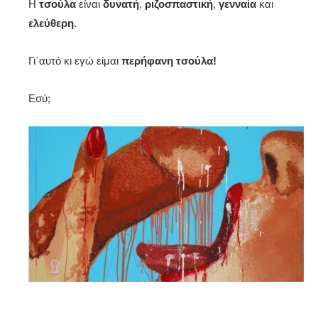
Η
τσούλα
είναι
δυνατή
,
ριζοσπαστική
,
γενναία
και
ελεύθερη
.
Γι΄αυτό κι εγώ είμαι
περήφανη τσούλα!
Εσύ;