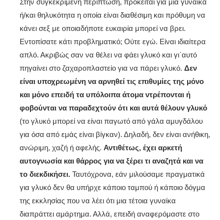
Στην συγκεκριμένη περίπτωση, πρόκειται για μια γυναίκα
ή/και θηλυκότητα η οποία είναι διαθέσιμη και πρόθυμη να
κάνει σεξ με οποιαδήποτε ευκαιρία μπορεί να βρει.
Εντοπίσατε κάτι προβληματικό; Ούτε εγώ. Είναι ιδιαίτερα
απλό. Ακριβώς σαν να θέλει να φάει γλυκό και γι΄αυτό
πηγαίνει στο ζαχαροπλαστείο για να πάρει γλυκό.
Δεν
είναι υποχρεωμένη να αρνηθεί τις επιθυμίες της μόνο
και μόνο επειδή τα υπόλοιπα άτομα ντρέπονται ή
φοβούνται να παραδεχτούν ότι και αυτά θέλουν γλυκό
(το γλυκό μπορεί να είναι παγωτό από γάλα αμυγδάλου
για όσα από εμάς είναι βίγκαν). Δηλαδή, δεν είναι ανήθικη,
ανώριμη, χαζή ή αφελής.
Αντιθέτως, έχει αρκετή
αυτογνωσία και θάρρος για να ξέρει τι αναζητά και να
το διεκδικήσει.
Ταυτόχρονα, εάν μιλούσαμε πραγματικά
για γλυκό δεν θα υπήρχε κάποιο ταμπού ή κάποιο δόγμα
της εκκλησίας που να λέει ότι μια τέτοια γυναίκα
διαπράττει αμάρτημα. Αλλά, επειδή αναφερόμαστε στο