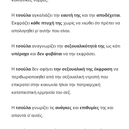
Η
τσούλα
αγκαλιάζει την
εαυτή της
και την
αποδέχεται
.
Εκφράζει
κάθε πτυχή της
χωρίς να νιώθει ότι πρέπει να
απολογηθεί γι΄αυτήν που είναι.
Η
τσούλα
αναγνωρίζει την
σεξουαλικότητά
της
ως κάτι
υπέροχο
και
δεν φοβάται
να την εκφράσει.
Η
τσούλα
δεν αφήνει
την σεξουαλική της έκφραση
να
περιθωριοποιηθεί από την σεξουαλική ντροπή που
επικρατεί στην κοινωνία ή/και την πατριαρχική
καταπιεστική ερμηνεία του σεξ.
Η
τσούλα
γνωρίζει τις
ανάγκες
και
επιθυμίες
της και
απαντά σ΄αυτές.