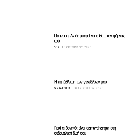
Cloneboy: Αν δε μπορεί να έρθει… τον φέρνεις
εσύ
SEX
13 ΟΚΤΩΒΡΊΟΥ, 2025
Η κατάθλιψη των γενεθλίων μου
ΨΥΧΑΓΩΓΊΑ
30 ΑΥΓΟΎΣΤΟΥ, 2025
Γιατί οι δονητές είναι game-changer στη
σεξουαλική ζωή σου