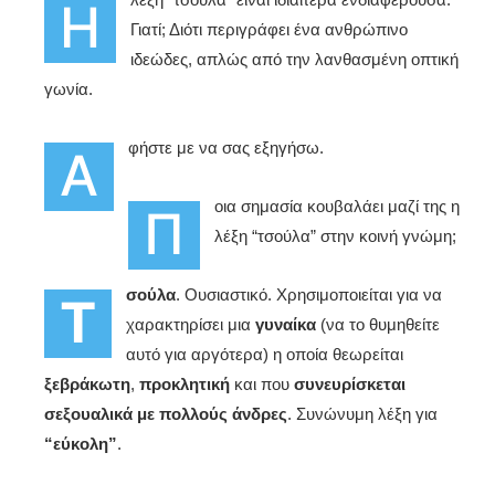
Η
Γιατί; Διότι περιγράφει ένα ανθρώπινο
ιδεώδες, απλώς από την λανθασμένη οπτική
γωνία.
φήστε με να σας εξηγήσω.
Α
οια σημασία κουβαλάει μαζί της η
Π
λέξη “τσούλα” στην κοινή γνώμη;
σούλα
. Ουσιαστικό. Χρησιμοποιείται για να
Τ
χαρακτηρίσει μια
γυναίκα
(να το θυμηθείτε
αυτό για αργότερα) η οποία θεωρείται
ξεβράκωτη
,
προκλητική
και που
συνευρίσκεται
σεξουαλικά με πολλούς άνδρες
. Συνώνυμη λέξη για
“εύκολη”
.