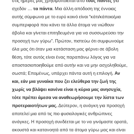
στις ημέρες μας χρησιμοποιείται από
τους πάντες
για
σχεδόν …
τα πάντα
. Μια άλλη απόδοση της έννοιας
αυτής σύμφωνα με το ευρύ κοινό είναι “κάτι/κάποιο/μια
συμπεριφορά που κάνει τα άλλα άτομα να νιώθουν
άβολα και γίνεται επιτηδευμένα για να συσσωρεύσει την
προσοχή των γύρω”. Πρώτον, πιστεύω ότι συμφωνούμε
όλα μας ότι όταν μια κατάσταση μας φέρνει σε άβολη
θέση, τότε αυτός είναι ένας παραπάνω λόγος για να
αποστασιοποιηθούμε από αυτήν και να μην ασχοληθούμε,
σωστά; Επομένως, υπάρχει πάντα αυτή η επιλογή.
Αν
και, εάν μια γυναίκα που ζει ελεύθερα την ζωή της
χωρίς να βλάψει κανένα είναι η κύρια μας ανησυχία,
τότε πρέπει άμεσα να αναθεωρήσουμε την λίστα των
προτεραιοτήτων μας.
Δεύτερον, η ανάγκη για προσοχή
αποτελεί μια από τις πιο φυσιολογικές ανθρώπινες
ανάγκες. Η προσοχή συνδέεται με το να γινόμαστε ορατά,
ακουστά και κατανοητά από τα άτομα γύρω μας και είναι