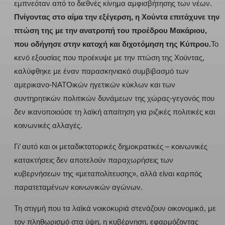
εμπνεόταν από το διεθνές κίνημα αμφισβήτησης των νέων.
Πνίγοντας στο αίμα την εξέγερση, η Χούντα επιτάχυνε την
πτώση της με την ανατροπή του προέδρου Μακάριου,
που οδήγησε στην κατοχή και διχοτόμηση της Κύπρου.
Το
κενό εξουσίας που προέκυψε με την πτώση της Χούντας,
καλύφθηκε με έναν παρασκηνιακό συμβιβασμό των
αμερικανο-ΝΑΤΟικών ηγετικών κύκλων και των
συντηρητικών πολιτικών δυνάμεων της χώρας-γεγονός που
δεν ικανοποιούσε τη λαϊκή απαίτηση για ριζικές πολιτικές και
κοινωνικές αλλαγές.
Γι’ αυτό και οι μεταδικτατορικές δημοκρατικές – κοινωνικές
κατακτήσεις δεν αποτελούν παραχωρήσεις των
κυβερνήσεων της «μεταπολίτευσης», αλλά είναι καρπός
παρατεταμένων κοινωνικών αγώνων.
Τη στιγμή που τα λαϊκά νοικοκυριά στενάζουν οικονομικά, με
τον πληθωρισμό στα ύψη, η κυβέρνηση, εφαρμόζοντας