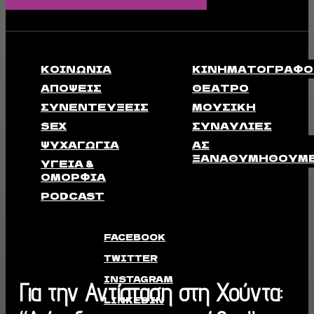
ΚΟΙΝΩΝΊΑ
ΚΙΝΗΜΑΤΟΓΡΆΦΟ
ΑΠΟΨΕΙΣ
ΘΈΑΤΡΟ
ΣΥΝΕΝΤΕΎΞΕΙΣ
ΜΟΥΣΙΚΉ
SEX
ΣΥΝΑΥΛΊΕΣ
ΨΥΧΑΓΩΓΊΑ
ΑΣ
ΞΑΝΑΘΥΜΗΘΟΎΜ
ΥΓΕΊΑ &
ΟΜΟΡΦΙΆ
PODCAST
FACEBOOK
TWITTER
INSTAGRAM
Για την Αντίσταση στη Χούντα:
LINKEDIN