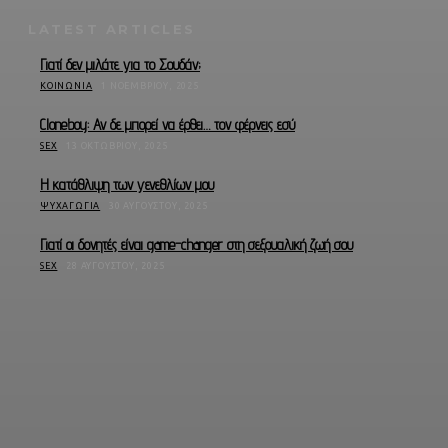
LATEST ARTICLES
Γιατί δεν μιλάτε για το Σουδάν;
ΚΟΙΝΩΝΊΑ
1 ΝΟΕΜΒΡΊΟΥ, 2025
Cloneboy: Αν δε μπορεί να έρθει… τον φέρνεις εσύ
SEX
13 ΟΚΤΩΒΡΊΟΥ, 2025
Η κατάθλιψη των γενεθλίων μου
ΨΥΧΑΓΩΓΊΑ
30 ΑΥΓΟΎΣΤΟΥ, 2025
Γιατί οι δονητές είναι game-changer στη σεξουαλική ζωή σου
SEX
28 ΑΥΓΟΎΣΤΟΥ, 2025