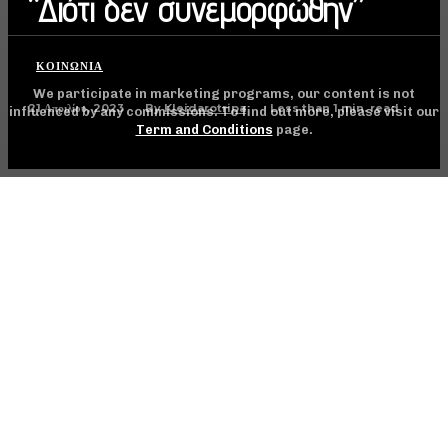
“Διότι δεν συνεμορφώθην”
ΚΟΙΝΩΝΊΑ
We participate in marketing programs, our content is not
21 Απριλίου, 2023
Less than 1
min. read
By
Kleidarotripa
influenced by any commissions. To find out more, please visit our
Term and Conditions
page.