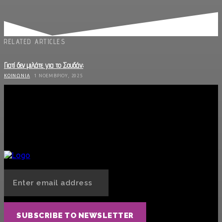
RELATED ARTICLES
Γιατί δεν μιλάτε για το Σουδάν;
ΚΟΙΝΩΝΊΑ
1 ΝΟΕΜΒΡΊΟΥ, 2025
Οδηγίες Προστασίας από Πυρκαγιά
ΚΟΙΝΩΝΊΑ
18 ΙΟΥΛΊΟΥ, 2025
Πανελλήνιες, ιδιωτικά ΑΕΙ και το ψέμα του «μοναδικού δρόμου»
ΚΟΙΝΩΝΊΑ
29 ΜΑΪ́ΟΥ, 2025
SUBSCRIBE TO NEWSLETTER