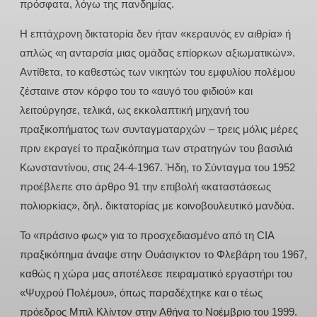
πρόσφατα, λόγω της πανδημίας.
Η επτάχρονη δικτατορία δεν ήταν «κεραυνός εν αιθρία» ή
απλώς «η ανταρσία μιας ομάδας επίορκων αξιωματικών».
Αντίθετα, το καθεστώς των νικητών του εμφυλίου πολέμου
ζέσταινε στον κόρφο του το «αυγό του φιδιού» και
λειτούργησε, τελικά, ως εκκολαπτική μηχανή του
πραξικοπήματος των συνταγματαρχών – τρεις μόλις μέρες
πριν εκραγεί το πραξικόπημα των στρατηγών του βασιλιά
Κωνσταντίνου, στις 24-4-1967. Ήδη, το Σύνταγμα του 1952
προέβλεπε στο άρθρο 91 την επιβολή «καταστάσεως
πολιορκίας», δηλ. δικτατορίας με κοινοβουλευτικό μανδύα.
Το «πράσινο φως» για το προσχεδιασμένο από τη CIA
πραξικόπημα άναψε στην Ουάσιγκτον το Φλεβάρη του 1967,
καθώς η χώρα μας αποτέλεσε πειραματικό εργαστήρι του
«Ψυχρού Πολέμου», όπως παραδέχτηκε και ο τέως
πρόεδρος Μπιλ Κλίντον στην Αθήνα το Νοέμβριο του 1999.