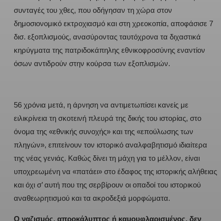
συνταγές του χθες, που οδήγησαν τη χώρα στον
δημοσιονομικό εκτροχιασμό και στη χρεοκοπία, αποφάσισε 7
δισ. εξοπλισμούς, ανασύροντας ταυτόχρονα τα διχαστικά
κηρύγματα της πατριδοκάπηλης εθνικοφροσύνης εναντίον
όσων αντιδρούν στην κούρσα των εξοπλισμών.
56 χρόνια μετά, η άρνηση να αντιμετωπίσει κανείς με
ειλικρίνεια τη σκοτεινή πλευρά της δικής του ιστορίας, στο
όνομα της «εθνικής συνοχής» και της «επούλωσης των
πληγών», επιτείνουν τον ιστορικό αναλφαβητισμό ιδιαίτερα
της νέας γενιάς. Καθώς δίνει τη μάχη για το μέλλον, είναι
υποχρεωμένη να «πατάει» στο έδαφος της ιστορικής αλήθειας
και όχι σ’ αυτή που της σερβίρουν οι οπαδοί του ιστορικού
αναθεωρητισμού και τα ακροδεξιά μορφώματα.
Ο ναζισμός, απροκάλυπτος ή καμουφλαρισμένος, δεν