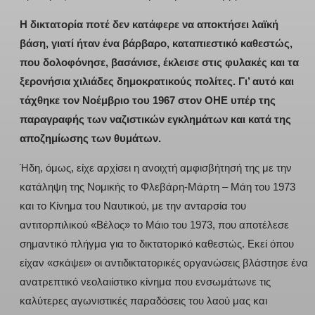
Η δικτατορία ποτέ δεν κατάφερε να αποκτήσει λαϊκή
βάση, γιατί ήταν ένα βάρβαρο, καταπιεστικό καθεστώς,
που δολοφόνησε, βασάνισε, έκλεισε στις φυλακές και τα
ξερονήσια χιλιάδες δημοκρατικούς πολίτες. Γι’ αυτό και
τάχθηκε τον Νοέμβριο του 1967 στον ΟΗΕ υπέρ της
παραγραφής των ναζιστικών εγκλημάτων και κατά της
αποζημίωσης των θυμάτων.
Ήδη, όμως, είχε αρχίσει η ανοιχτή αμφισβήτησή της με την
κατάληψη της Νομικής το Φλεβάρη-Μάρτη – Μάη του 1973
και το Κίνημα του Ναυτικού, με την ανταρσία του
αντιτορπιλικού «Βέλος» το Μάιο του 1973, που αποτέλεσε
σημαντικό πλήγμα για το δικτατορικό καθεστώς. Εκεί όπου
είχαν «σκάψει» οι αντιδικτατορικές οργανώσεις βλάστησε ένα
ανατρεπτικό νεολαιίστικο κίνημα που ενσωμάτωνε τις
καλύτερες αγωνιστικές παραδόσεις του λαού μας και