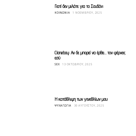
Γιατί δεν μιλάτε για το Σουδάν;
ΚΟΙΝΩΝΊΑ
1 ΝΟΕΜΒΡΊΟΥ, 2025
Cloneboy: Αν δε μπορεί να έρθει… τον φέρνεις
εσύ
SEX
13 ΟΚΤΩΒΡΊΟΥ, 2025
Η κατάθλιψη των γενεθλίων μου
ΨΥΧΑΓΩΓΊΑ
30 ΑΥΓΟΎΣΤΟΥ, 2025