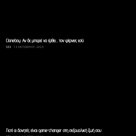
Cloneboy: Αν δε μπορεί να έρθει… τον φέρνεις εσύ
SEX
13 ΟΚΤΩΒΡΊΟΥ, 2025
Γιατί οι δονητές είναι game-changer στη σεξουαλική ζωή σου