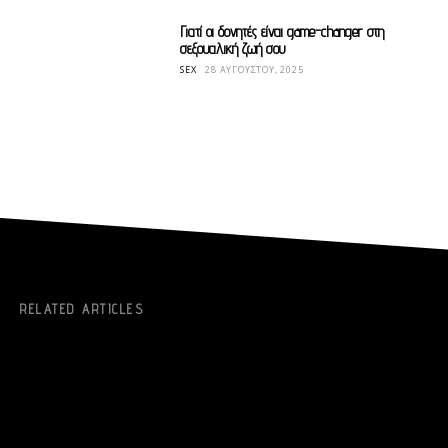
Γιατί οι δονητές είναι game-changer στη
σεξουαλική ζωή σου
SEX
28 ΑΥΓΟΎΣΤΟΥ, 2025
RELATED ARTICLES