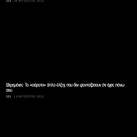
SEX
28 ΑΥΓΟΎΣΤΟΥ, 2025
Φερομόνες: Το «αόρατο» όπλο έλξης που δεν φανταζόσουν ότι έχεις πάνω
σου
SEX
13 ΑΥΓΟΎΣΤΟΥ, 2025