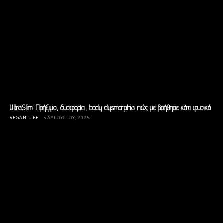
UltraSlim: Πρήξιμο, δυσφορία, body dysmorphia: πώς με βοήθησε κάτι φυσικό
VEGAN LIFE
5 ΑΥΓΟΎΣΤΟΥ, 2025