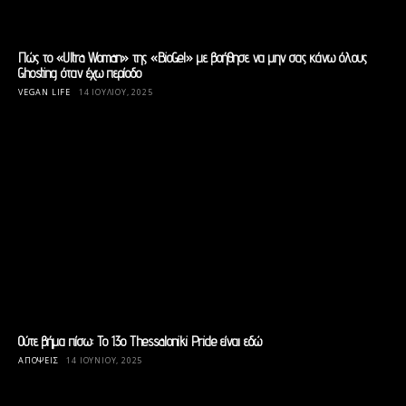
Πώς το «Ultra Woman» της «BioGel» με βοήθησε να μην σας κάνω όλους
Ghosting όταν έχω περίοδο
VEGAN LIFE
14 ΙΟΥΛΊΟΥ, 2025
Ούτε βήμα πίσω: Το 13ο Thessaloniki Pride είναι εδώ
ΑΠΟΨΕΙΣ
14 ΙΟΥΝΊΟΥ, 2025