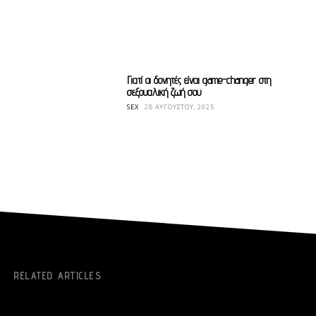
Γιατί οι δονητές είναι game-changer στη
σεξουαλική ζωή σου
SEX
28 ΑΥΓΟΎΣΤΟΥ, 2025
RELATED ARTICLES