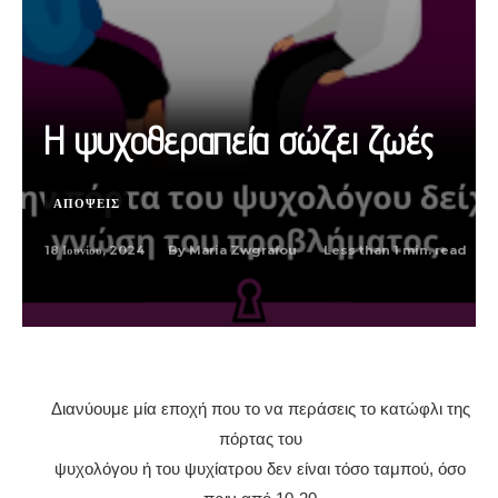
Η ψυχοθεραπεία σώζει ζωές
ΑΠΟΨΕΙΣ
18 Ιουνίου, 2024
Less than 1
min. read
By
Maria Zwgrafou
Διανύουμε μία εποχή που το να περάσεις το κατώφλι της
πόρτας του
ψυχολόγου ή του ψυχίατρου δεν είναι τόσο ταμπού, όσο