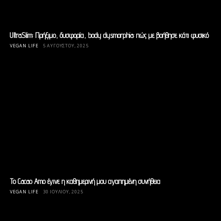
UltraSlim: Πρήξιμο, δυσφορία, body dysmorphia: πώς με βοήθησε κάτι φυσικό
VEGAN LIFE
5 ΑΥΓΟΎΣΤΟΥ, 2025
To Cacao Amo έγινε η καθημερινή μου αγαπημένη συνήθεια
VEGAN LIFE
30 ΙΟΥΛΊΟΥ, 2025