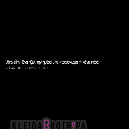
Ultra slim : Ένα τζελ την ημέρα , το «φούσκωμα » κάνει πέρα
VEGAN LIFE
22 ΙΟΥΛΊΟΥ, 2025