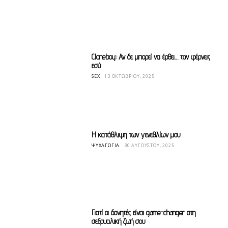
Cloneboy: Αν δε μπορεί να έρθει… τον φέρνεις
εσύ
SEX
13 ΟΚΤΩΒΡΊΟΥ, 2025
Η κατάθλιψη των γενεθλίων μου
ΨΥΧΑΓΩΓΊΑ
30 ΑΥΓΟΎΣΤΟΥ, 2025
Γιατί οι δονητές είναι game-changer στη
σεξουαλική ζωή σου