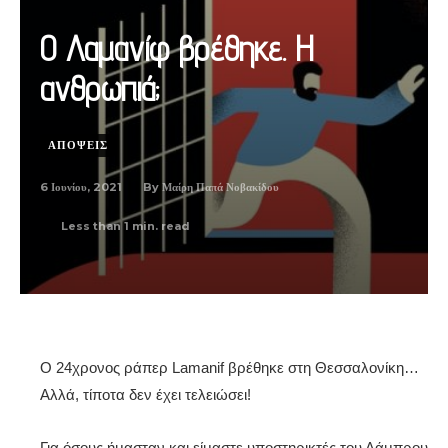
Ο Λαμανίφ βρέθηκε. Η
ανθρωπιά;
ΑΠΟΨΕΙΣ
6 Ιουνίου, 2021
By
Μαίρη Παπά Νοβακίδου
Less than 1
min. read
Ο 24χρονος ράπερ Lamanif βρέθηκε στη Θεσσαλονίκη…
Αλλά, τίποτα δεν έχει τελειώσει!
Για όσους ήμασταν και είμαστε υποστηρικτές του Λάμπρου