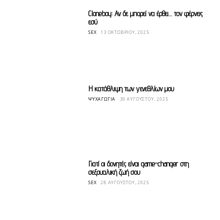
Cloneboy: Αν δε μπορεί να έρθει… τον φέρνεις
εσύ
SEX
13 ΟΚΤΩΒΡΊΟΥ, 2025
Η κατάθλιψη των γενεθλίων μου
ΨΥΧΑΓΩΓΊΑ
30 ΑΥΓΟΎΣΤΟΥ, 2025
Γιατί οι δονητές είναι game-changer στη
σεξουαλική ζωή σου
SEX
28 ΑΥΓΟΎΣΤΟΥ, 2025