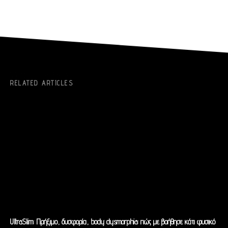
RELATED ARTICLES
UltraSlim: Πρήξιμο, δυσφορία, body dysmorphia: πώς με βοήθησε κάτι φυσικό