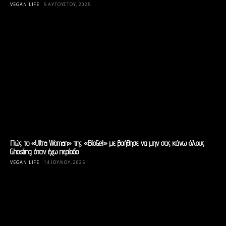
VEGAN LIFE
5 ΑΥΓΟΎΣΤΟΥ, 2025
Πώς το «Ultra Woman» της «BioGel» με βοήθησε να μην σας κάνω όλους
Ghosting όταν έχω περίοδο
VEGAN LIFE
14 ΙΟΥΛΊΟΥ, 2025