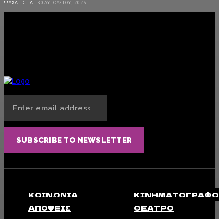
ΨΥΧΑΓΩΓΊΑ
30 ΑΥΓΟΎΣΤΟΥ, 2025
Οι «Κούκλες» έρχονται στη Θεσσαλονίκη
ΜΟΥΣΙΚΉ
28 ΑΥΓΟΎΣΤΟΥ, 2025
Φερομόνες: Το «αόρατο» όπλο έλξης που δεν φανταζόσουν ότι έχεις πάνω σου
SEX
13 ΑΥΓΟΎΣΤΟΥ, 2025
SUBSCRIBE TO NEWSLETTER
ΚΟΙΝΩΝΊΑ
ΚΙΝΗΜΑΤΟΓΡΆΦΟ
ΑΠΟΨΕΙΣ
ΘΈΑΤΡΟ