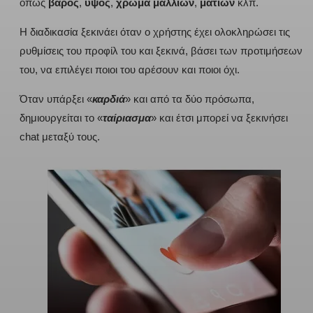
όπως
βάρος
,
ύψος
,
χρώμα μαλλιών
,
ματιών
κλπ.
Η διαδικασία ξεκινάει όταν ο χρήστης έχει ολοκληρώσει τις
ρυθμίσεις του προφίλ του και ξεκινά, βάσει των προτιμήσεων
του, να επιλέγει ποιοι του αρέσουν και ποιοι όχι.
Όταν υπάρξει «
καρδιά
» και από τα δύο πρόσωπα,
δημιουργείται το «
ταίριασμα
» και έτσι μπορεί να ξεκινήσει
chat μεταξύ τους.