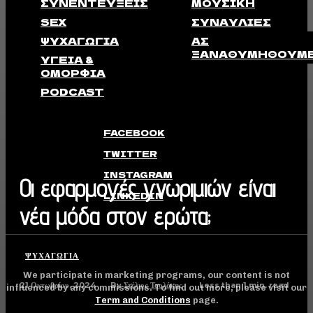
ΣΥΝΕΝΤΕΎΞΕΙΣ
ΜΟΥΣΙΚΉ
SEX
ΣΥΝΑΥΛΊΕΣ
ΨΥΧΑΓΩΓΊΑ
ΑΣ
ΞΑΝΑΘΥΜΗΘΟΎΜ
ΥΓΕΊΑ &
ΟΜΟΡΦΙΆ
PODCAST
FACEBOOK
TWITTER
INSTAGRAM
Οι εφαρμογές γνωριμιών είναι
LINKEDIN
νέα μόδα στον ερώτα;
ΨΥΧΑΓΩΓΊΑ
We participate in marketing programs, our content is not
21 Οκτωβρίου, 2024
Less than 1
min. read
By
Στέλιος Τσολάκης
influenced by any commissions. To find out more, please visit our
Term and Conditions
page.