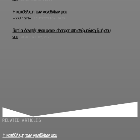
Η κατάθλιψη των γενεθλίων μου
ΨΥΧΑΓΩΓΊΑ
30 ΑΥΓΟΎΣΤΟΥ, 2025
Γιατί οι δονητές είναι game-changer στη σεξουαλική ζωή σου
SEX
28 ΑΥΓΟΎΣΤΟΥ, 2025
RELATED ARTICLES
Η κατάθλιψη των γενεθλίων μου