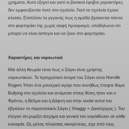
χρήματα. Αυτό εξηγεί και γιατί οι βασικοί έφηβοι χαρακτήρες
δεν εμφανίζονται ποτέ στο σχολείο. Γιατί τα σχολεία έχουν
κλείσει. Επιπλέον το γεγονός πως η ομάδα βρίσκεται πάντα
στο φορτηγάκι της χωρίς σαφή προορισμό, υποδηλώνει ότι
μπορεί να είναι άστεγοι και να ζουν στο φορτηγάκι.
Χαρακτήρες και ναρκωτικά
Μία άλλη θεωρία είναι πως ο Σάγκι είναι χρήστης
ναρκωτικών. Το πραγματικό όνομα του Σάγκι είναι Norville
Rogers Ήταν ένα μοναχικό αγόρι που συνήθως έπεφτε θύμα
Bullying στο σχολείο και ανάμεσα στους θύτες ήταν και ο
Φρέντυ, η Βέλμα και η Δάφνη και στην ουσία αυτοί του
έβγαλαν το παρατσούκλι Σάγκι ( Shaggy = Δασύτριχος ). Του
έλεγαν ότι μυρίζει άσχημα και γενικά τον κορόιδευαν σε κάθε
ευκαιρία. Ως μέλος πλούσιας οικογένειας, είχε από τους