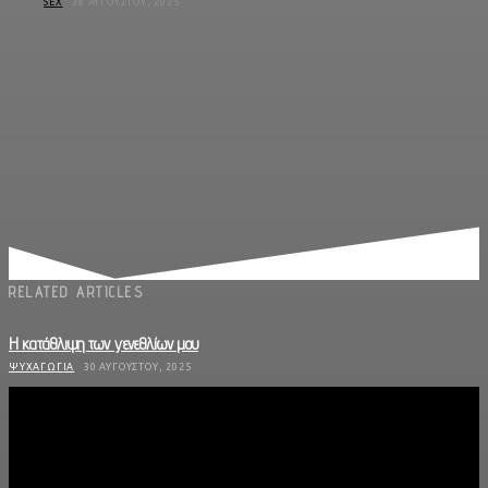
SEX
28 ΑΥΓΟΎΣΤΟΥ, 2025
RELATED ARTICLES
Η κατάθλιψη των γενεθλίων μου
ΨΥΧΑΓΩΓΊΑ
30 ΑΥΓΟΎΣΤΟΥ, 2025
Οι «Κούκλες» έρχονται στη Θεσσαλονίκη
ΜΟΥΣΙΚΉ
28 ΑΥΓΟΎΣΤΟΥ, 2025