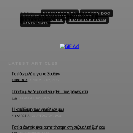
TAGS:
KLEIDAROTRIPA
SCOOBY DOO
ΘΕΩΡΊΕΣ ΣΥΝΩΜΟΣΊΑΣ
ΝΑΡΚΩΤΙΚΆ
ΟΙΚΟΝΟΜΙΚΉ ΚΡΊΣΗ
ΠΌΛΕΜΟΣ ΒΙΕΤΝΆΜ
ΦΑΝΤΆΣΜΑΤΑ
LATEST ARTICLES
Γιατί δεν μιλάτε για το Σουδάν;
ΚΟΙΝΩΝΊΑ
1 ΝΟΕΜΒΡΊΟΥ, 2025
Cloneboy: Αν δε μπορεί να έρθει… τον φέρνεις εσύ
SEX
13 ΟΚΤΩΒΡΊΟΥ, 2025
Η κατάθλιψη των γενεθλίων μου
ΨΥΧΑΓΩΓΊΑ
30 ΑΥΓΟΎΣΤΟΥ, 2025
Γιατί οι δονητές είναι game-changer στη σεξουαλική ζωή σου