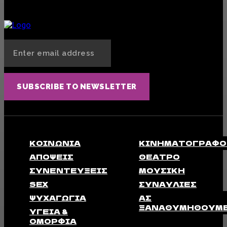
Φερομόνες: Το «αόρατο» όπλο έλξης που δεν φανταζόσουν ότι έχεις πάνω σου
SEX
13 ΑΥΓΟΎΣΤΟΥ, 2025
SUBSCRIBE TO NEWSLETTER
ΚΟΙΝΩΝΊΑ
ΚΙΝΗΜΑΤΟΓΡΆΦΟ
ΑΠΟΨΕΙΣ
ΘΈΑΤΡΟ
ΣΥΝΕΝΤΕΎΞΕΙΣ
ΜΟΥΣΙΚΉ
SEX
ΣΥΝΑΥΛΊΕΣ
ΨΥΧΑΓΩΓΊΑ
ΑΣ
ΞΑΝΑΘΥΜΗΘΟΎΜ
ΥΓΕΊΑ &
ΟΜΟΡΦΙΆ