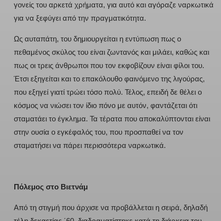
γονείς του αρκετά χρήματα, για αυτό και αγόραζε ναρκωτικά
για να ξεφύγει από την πραγματικότητα.
Ως αυταπάτη, του δημιουργείται η εντύπωση πως ο
πεθαμένος σκύλος του είναι ζωντανός και μιλάει, καθώς και
πως οι τρεις άνθρωποι που τον εκφοβίζουν είναι φίλοι του.
Έτσι εξηγείται και το επακόλουθο φαινόμενο της λιγούρας,
που εξηγεί γιατί τρώει τόσο πολύ. Τέλος, επειδή δε θέλει ο
κόσμος να νιώσει τον ίδιο πόνο με αυτόν, φαντάζεται ότι
σταματάει το έγκλημα. Τα τέρατα που αποκαλύπτονται είναι
στην ουσία ο εγκέφαλός του, που προσπαθεί να τον
σταματήσει να πάρει περισσότερα ναρκωτικά.
Πόλεμος στο Βιετνάμ
Από τη στιγμή που άρχισε να προβάλλεται η σειρά, δηλαδή
τέλη δεκαετίας ΄60, διαδραματίστηκε κατά τη διάρκεια του