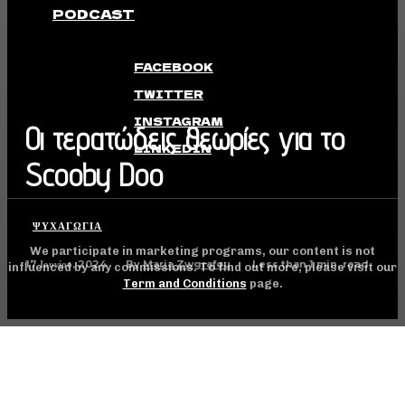
PODCAST
FACEBOOK
TWITTER
INSTAGRAM
Οι τερατώδεις θεωρίες για το
LINKEDIN
Scooby Doo
ΨΥΧΑΓΩΓΊΑ
We participate in marketing programs, our content is not
17 Ιουνίου, 2024
Less than 1
min. read
By
Maria Zwgrafou
influenced by any commissions. To find out more, please visit our
Term and Conditions
page.