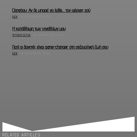
Cloneboy: Αν δε μπορεί να έρθει… τον φέρνεις εσύ
SEX
13 ΟΚΤΩΒΡΊΟΥ, 2025
Η κατάθλιψη των γενεθλίων μου
ΨΥΧΑΓΩΓΊΑ
30 ΑΥΓΟΎΣΤΟΥ, 2025
Γιατί οι δονητές είναι game-changer στη σεξουαλική ζωή σου
SEX
28 ΑΥΓΟΎΣΤΟΥ, 2025
RELATED ARTICLES