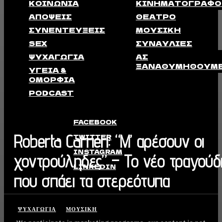
ΚΟΙΝΩΝΊΑ
ΚΙΝΗΜΑΤΟΓΡΆΦΟ
ΑΠΟΨΕΙΣ
ΘΈΑΤΡΟ
ΣΥΝΕΝΤΕΎΞΕΙΣ
ΜΟΥΣΙΚΉ
SEX
ΣΥΝΑΥΛΊΕΣ
ΨΥΧΑΓΩΓΊΑ
ΑΣ
ΞΑΝΑΘΥΜΗΘΟΎΜ
ΥΓΕΊΑ &
ΟΜΟΡΦΙΆ
PODCAST
FACEBOOK
Roberta Carrieri: “Μ’ αρέσουν οι
TWITTER
INSTAGRAM
χοντρούληδες” – Το νέο τραγούδ
LINKEDIN
που σπάει τα στερεότυπα
ΨΥΧΑΓΩΓΊΑ
ΜΟΥΣΙΚΉ