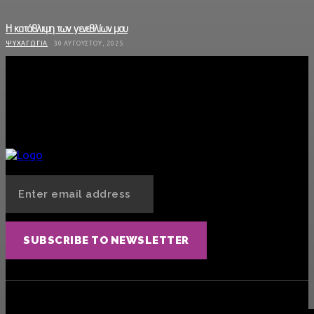
Η κατάθλιψη των γενεθλίων μου
ΨΥΧΑΓΩΓΊΑ
30 ΑΥΓΟΎΣΤΟΥ, 2025
Οι «Κούκλες» έρχονται στη Θεσσαλονίκη
ΜΟΥΣΙΚΉ
28 ΑΥΓΟΎΣΤΟΥ, 2025
Φερομόνες: Το «αόρατο» όπλο έλξης που δεν φανταζόσουν ότι έχεις πάνω σου
SEX
13 ΑΥΓΟΎΣΤΟΥ, 2025
SUBSCRIBE TO NEWSLETTER