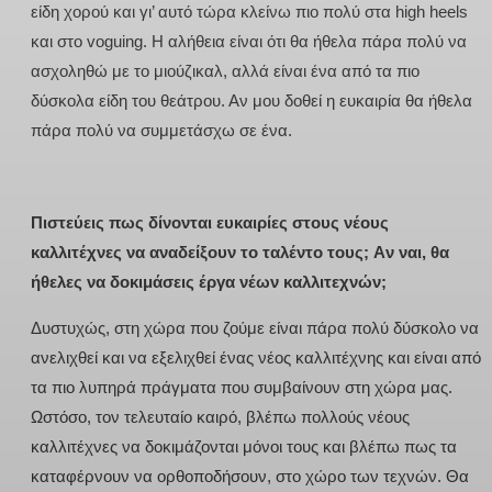
είδη χορού και γι’ αυτό τώρα κλείνω πιο πολύ στα high heels
και στο voguing. Η αλήθεια είναι ότι θα ήθελα πάρα πολύ να
ασχοληθώ με το μιούζικαλ, αλλά είναι ένα από τα πιο
δύσκολα είδη του θεάτρου. Αν μου δοθεί η ευκαιρία θα ήθελα
πάρα πολύ να συμμετάσχω σε ένα.
Πιστεύεις πως δίνονται ευκαιρίες στους νέους
καλλιτέχνες να αναδείξουν το ταλέντο τους; Aν ναι, θα
ήθελες να δοκιμάσεις έργα νέων καλλιτεχνών;
Δυστυχώς, στη χώρα που ζούμε είναι πάρα πολύ δύσκολο να
ανελιχθεί και να εξελιχθεί ένας νέος καλλιτέχνης και είναι από
τα πιο λυπηρά πράγματα που συμβαίνουν στη χώρα μας.
Ωστόσο, τον τελευταίο καιρό, βλέπω πολλούς νέους
καλλιτέχνες να δοκιμάζονται μόνοι τους και βλέπω πως τα
καταφέρνουν να ορθοποδήσουν, στο χώρο των τεχνών. Θα