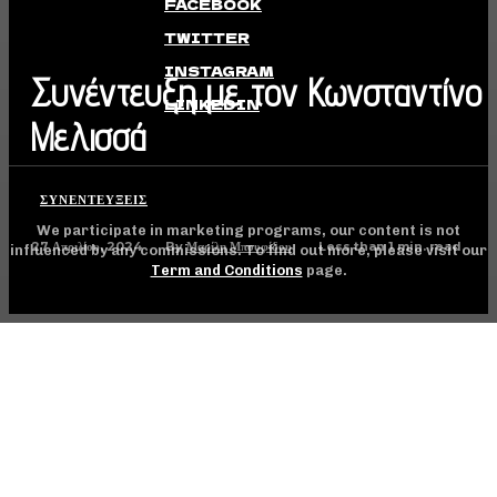
FACEBOOK
TWITTER
INSTAGRAM
Συνέντευξη με τον Κωνσταντίνο
LINKEDIN
Μελισσά
ΣΥΝΕΝΤΕΎΞΕΙΣ
We participate in marketing programs, our content is not
27 Απριλίου, 2024
Less than 1
min. read
By
Μαρίλη Μπουφίδου
influenced by any commissions. To find out more, please visit our
Term and Conditions
page.