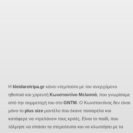
Η
kleidarotripa.gr
κάνει ντεμπούτο με τον ανερχόμενο
ηθοποιό και χορευτή
Κωνσταντίνο Μελισσά
, που γνωρίσαμε
από την συμμετοχή του στο
GNTM
. O Κωνσταντίνος δεν είναι
μόνο το
plus size
μοντέλο που έκανε πασαρέλα και
κατάφερε να «τρελάνει» τους κριτές. Είναι το παιδί, που
τόλμησε να σπάσει τα στερεότυπα και να κλωτσήσει με τα