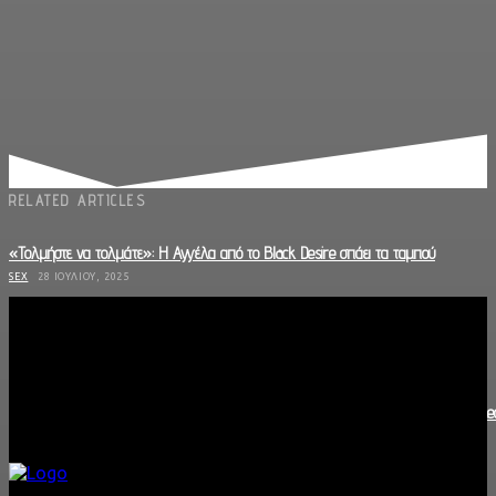
RELATED ARTICLES
«Τολμήστε να τολμάτε»: Η Αγγέλα από το Black Desire σπάει τα ταμπού
SEX
28 ΙΟΥΛΊΟΥ, 2025
BioGel Original: ‘Οταν η φύση και η επιστήμη ενώνονται για την υγεία σου
ΣΥΝΕΝΤΕΎΞΕΙΣ
14 ΙΟΥΛΊΟΥ, 2025
Πώς να Μην Κολλήσεις ΣΜΝ: Συνέντευξη με τον Ειδικό Σεξουαλικής Υγείας τον Che
point
ΣΥΝΕΝΤΕΎΞΕΙΣ
29 ΜΑΡΤΊΟΥ, 2025