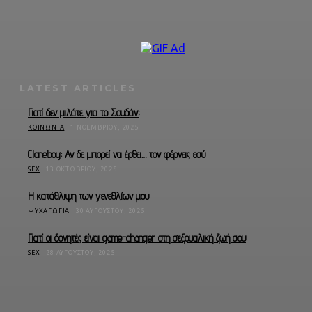
LATEST ARTICLES
Γιατί δεν μιλάτε για το Σουδάν;
ΚΟΙΝΩΝΊΑ
1 ΝΟΕΜΒΡΊΟΥ, 2025
Cloneboy: Αν δε μπορεί να έρθει… τον φέρνεις εσύ
SEX
13 ΟΚΤΩΒΡΊΟΥ, 2025
Η κατάθλιψη των γενεθλίων μου
ΨΥΧΑΓΩΓΊΑ
30 ΑΥΓΟΎΣΤΟΥ, 2025
Γιατί οι δονητές είναι game-changer στη σεξουαλική ζωή σου
SEX
28 ΑΥΓΟΎΣΤΟΥ, 2025