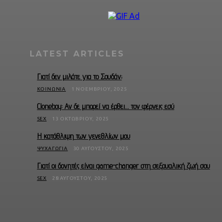
LATEST ARTICLES
Γιατί δεν μιλάτε για το Σουδάν;
ΚΟΙΝΩΝΊΑ
1 ΝΟΕΜΒΡΊΟΥ, 2025
Cloneboy: Αν δε μπορεί να έρθει… τον φέρνεις εσύ
SEX
13 ΟΚΤΩΒΡΊΟΥ, 2025
Η κατάθλιψη των γενεθλίων μου
ΨΥΧΑΓΩΓΊΑ
30 ΑΥΓΟΎΣΤΟΥ, 2025
Γιατί οι δονητές είναι game-changer στη σεξουαλική ζωή σου
SEX
28 ΑΥΓΟΎΣΤΟΥ, 2025