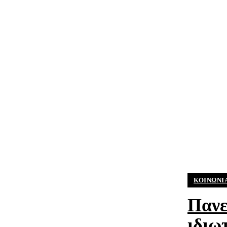
ΚΟΙΝΩΝΊ
Πανε
ιδιω