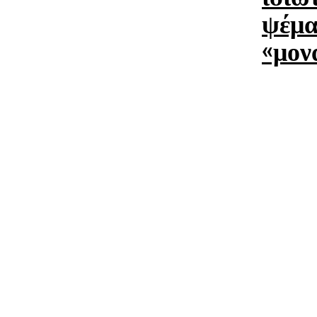
ψέμα
«μον