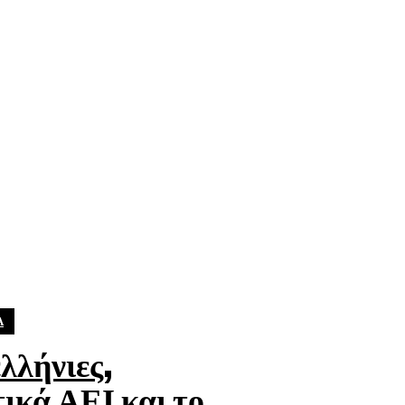
Α
λλήνιες,
τικά ΑΕΙ και το