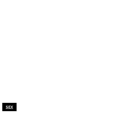
SEX
ΜΕΤΑ-ROE & Η ΜΑΧΗ