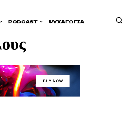
PODCAST
ΨΥΧΑΓΩΓΊΑ
ους