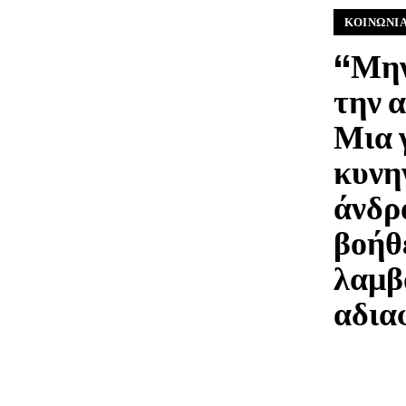
ΚΟΙΝΩΝΊ
“Μην
την 
Μια 
κυνη
άνδρ
βοήθ
λαμβ
αδια