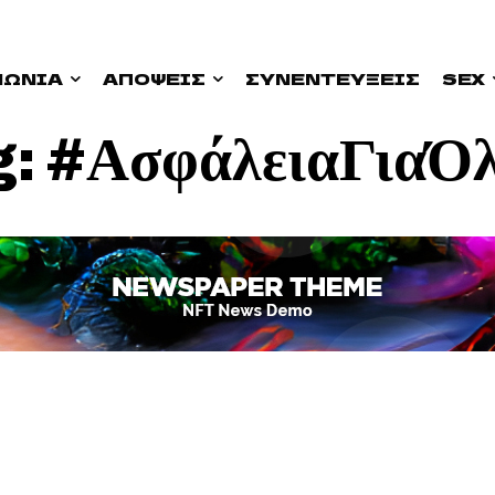
ΝΩΝΊΑ
ΑΠΟΨΕΙΣ
ΣΥΝΕΝΤΕΎΞΕΙΣ
SEX
g:
#ΑσφάλειαΓιαΌλ