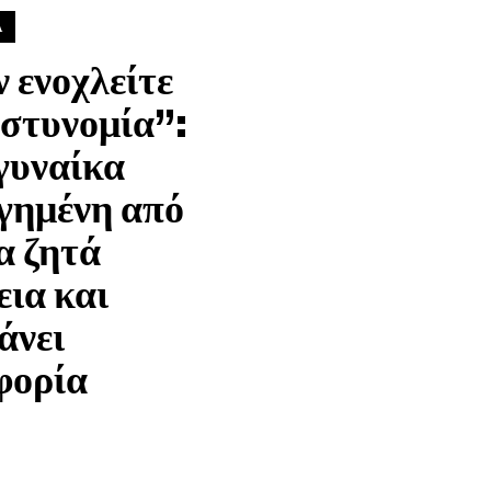
Α
 ενοχλείτε
αστυνομία”:
γυναίκα
γημένη από
α ζητά
εια και
άνει
φορία