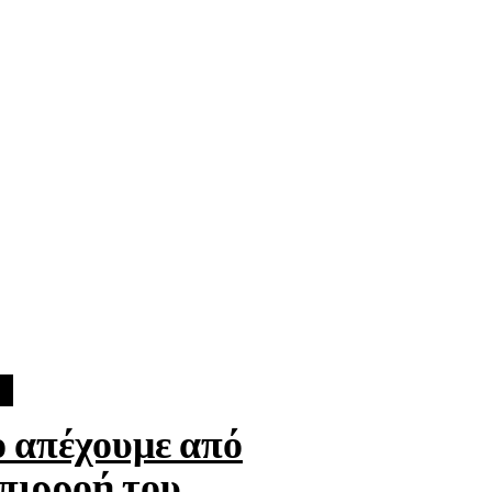
 απέχουμε από
επιρροή του