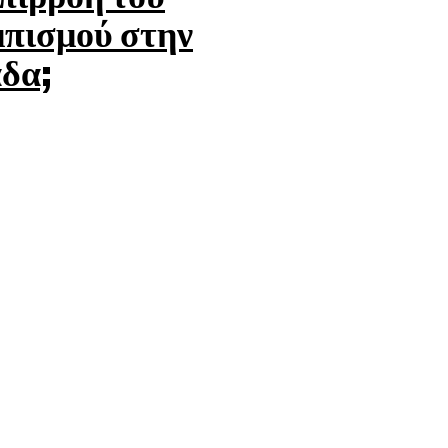
πισμού στην
δα;