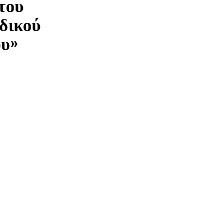
του
δικού
ου»