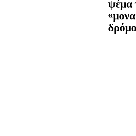
ψέμα 
«μονα
δρόμ