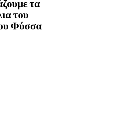
άζουμε τα
λια του
ου Φύσσα