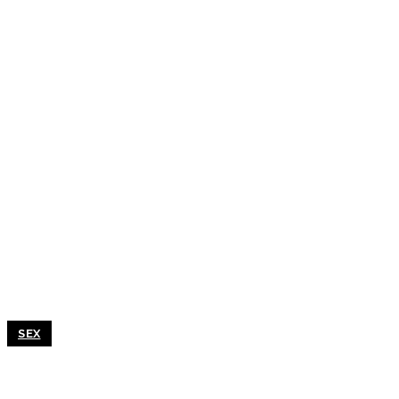
SEX
Cloneboy: Αν δε μπορεί να