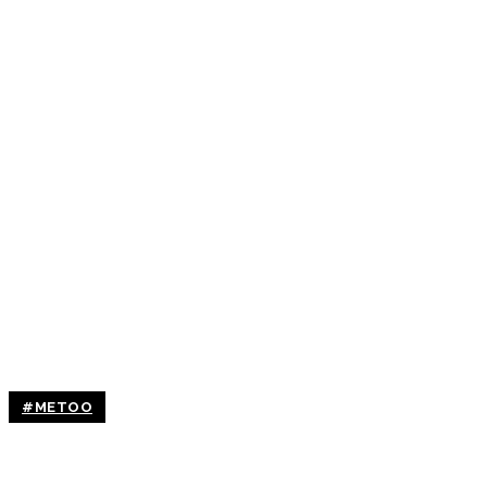
#METOO
Patty η πιο…σκοτεινή