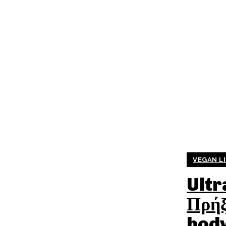
VEGAN LI
Ultr
Πρήξ
bod