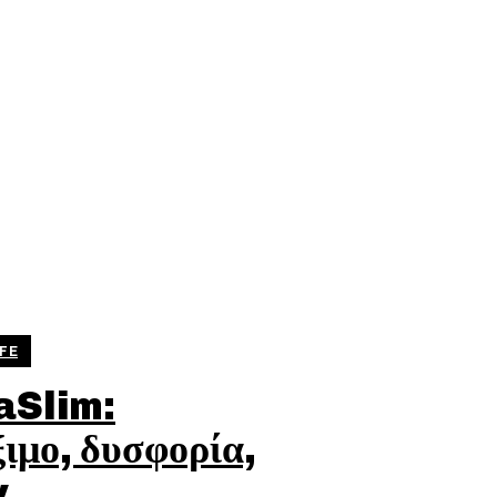
FE
aSlim:
ιμο, δυσφορία,
y