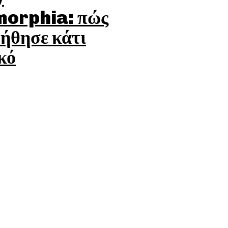
orphia: πώς
οήθησε κάτι
κό