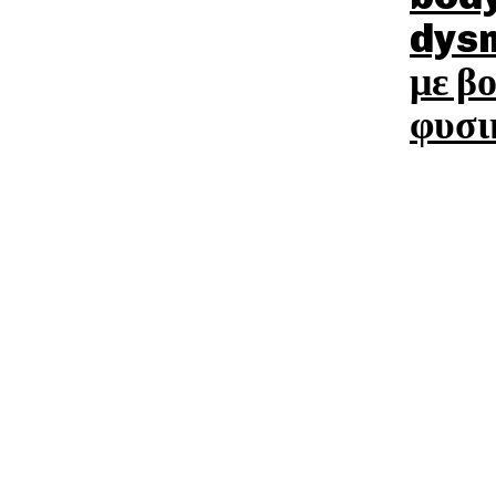
dysm
με β
φυσι