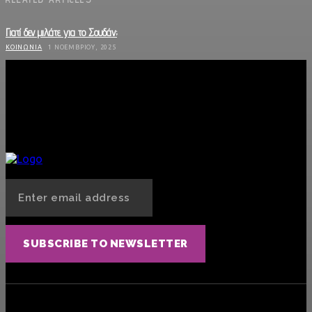
Γιατί δεν μιλάτε για το Σουδάν;
ΚΟΙΝΩΝΊΑ
1 ΝΟΕΜΒΡΊΟΥ, 2025
Cloneboy: Αν δε μπορεί να έρθει… τον φέρνεις εσύ
SEX
13 ΟΚΤΩΒΡΊΟΥ, 2025
Η κατάθλιψη των γενεθλίων μου
ΨΥΧΑΓΩΓΊΑ
30 ΑΥΓΟΎΣΤΟΥ, 2025
SUBSCRIBE TO NEWSLETTER