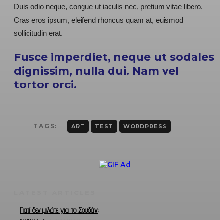
Duis odio neque, congue ut iaculis nec, pretium vitae libero.
Cras eros ipsum, eleifend rhoncus quam at, euismod
sollicitudin erat.
Fusce imperdiet, neque ut sodales
dignissim, nulla dui. Nam vel
tortor orci.
TAGS:
ART
TEST
WORDPRESS
LATEST ARTICLES
Γιατί δεν μιλάτε για το Σουδάν;