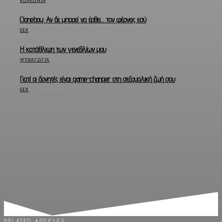
ΚΟΙΝΩΝΊΑ
1 ΝΟΕΜΒΡΊΟΥ, 2025
Cloneboy: Αν δε μπορεί να έρθει… τον φέρνεις εσύ
SEX
13 ΟΚΤΩΒΡΊΟΥ, 2025
Η κατάθλιψη των γενεθλίων μου
ΨΥΧΑΓΩΓΊΑ
30 ΑΥΓΟΎΣΤΟΥ, 2025
Γιατί οι δονητές είναι game-changer στη σεξουαλική ζωή σου
SEX
28 ΑΥΓΟΎΣΤΟΥ, 2025
RELATED ARTICLES