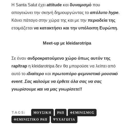
Η Santa Salut έχει
attitude
και
δυναμισμό
που
απογειώνει την σκηνή δημιουργώντας το
απόλυτο hype
.
Κάνει πάταγο στην χώρα της και με την
περιοδεία της
ετοιμάζεται
να κατακτήσει και την υπόλοιπη Ευρώπη
.
Meet-up με kleidarotripa
Σε έναν
ανδροκρατούμενο χώρο όπως αυτόν της
rap/trap
η kleidarotripa δεν θα μπορούσε να λείπει από
αυτό το
ιδιαίτερο
και
πρωτοπόρο
φεμινιστικό μουσικό
event
.
Σας καλούμε να έρθετε όλα σας να σας
γνωρίσουμε και να μας γνωρίσετε!!
TAGS:
ΜΟΥΣΙΚΉ
ΡΑΠ
ΦΕΜΙΝΙΣΜΌΣ
ΦΕΜΙΝΙΣΤΙΚΌ ΡΑΠ
ΨΥΧΑΓΩΓΊΑ