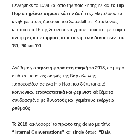
Γεννήθηκε το 1998 και από την παιδική της ηλικία
το Hip
Hop επηρέασε
σημαντικά την ζωή της
. Μεγάλωσε και
κινήθηκε στους δρόμους του Sabadell της Καταλονίας,
ώσπου στα 16 της ξεκίνησε να γράφει μουσική, με σαφείς
αναφορές και
επιρροές από το rap των δεκαετιών του
’80, ’90 και ’00
.
Ανέβηκε για
πρώτη φορά στη σκηνή το 2018
, σε μικρά
club και μουσικές σκηνές της Βαρκελώνης
παρουσιάζοντας ένα Hip Hop που διέπεται από
κοινωνικά
,
επαναστατικά
και
φεμινιστικά
θέματα
συνδυασμένα με
δυνατούς και γεμάτους ενέργεια
ρυθμούς
.
To
2018
κυκλοφορεί το
πρώτο της demo
με τίτλο
“Internal Conversations”
και single όπως:
“Bala