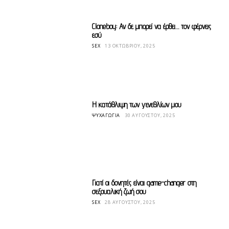
Cloneboy: Αν δε μπορεί να έρθει… τον φέρνεις
εσύ
SEX
13 ΟΚΤΩΒΡΊΟΥ, 2025
Η κατάθλιψη των γενεθλίων μου
ΨΥΧΑΓΩΓΊΑ
30 ΑΥΓΟΎΣΤΟΥ, 2025
Γιατί οι δονητές είναι game-changer στη
σεξουαλική ζωή σου
SEX
28 ΑΥΓΟΎΣΤΟΥ, 2025