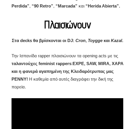
Perdida”
,
“90 Retro”
,
“Marcada”
και
“Herida Abierta”.
Πλαισιώνουν
Στα
decks
θα βρίσκονται οι
DJ
:
Cron
,
Toygge
και
Kazal
.
Την Ισπανίδα rapper πλαισιώνουν τα opening acts με τις
ταλαντούχες feminist rappers
:
EXPE, SAW, MIRA, XAPA
και η φανερά αγαπημένη της Κλειδαρότρυπας μας
PENNY!
Η καθεμία από αυτές διαγράφει την δική της
πορεία.