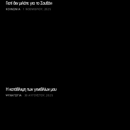
Γιατί δεν μιλάτε για το Σουδάν;
ΚΟΙΝΩΝΊΑ
1 ΝΟΕΜΒΡΊΟΥ, 2025
Η κατάθλιψη των γενεθλίων μου
ΨΥΧΑΓΩΓΊΑ
30 ΑΥΓΟΎΣΤΟΥ, 2025