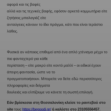
αφορά και τις βαφές
αλλά και τις τεχνικές βαφής, εφόσον αρκετά κομμωτήρια είτε
ζητήσεις μπαλαγιάζ είτε
ανταύγειες κάνουν το ίδιο πράγμα, κάτι που είναι τεράστιο
λάθος.
Φυσικά αν κάποιος επιθυμεί από ένα απλό χτένισμα μέχρι το
πιο φανταχτερό για κάθε
περίσταση – είτε μακρύ είτε κοντό μαλλί – οι ειδικοί έχουν
άπειρη φαντασία, ώστε να το
πραγματοποιήσουν. Μπορείτε να δείτε εδώ περισσότερες
πληροφορίες και δείγματα
δουλειάς και ελπίζουμε να κάνετε τη σωστή επιλογή.
Εάν βρίσκεσαι στη Θεσσαλονίκη κλείσε το ραντεβού στο
site
τους
https://begoodi.gr/
ή καλέστε στο 23105556457.