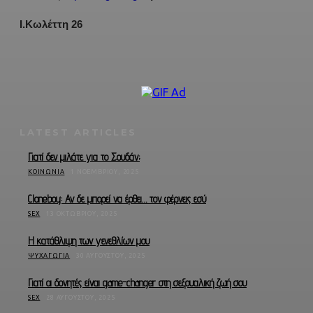
Ι.Κωλέττη 26
LATEST ARTICLES
Γιατί δεν μιλάτε για το Σουδάν;
ΚΟΙΝΩΝΊΑ
1 ΝΟΕΜΒΡΊΟΥ, 2025
Cloneboy: Αν δε μπορεί να έρθει… τον φέρνεις εσύ
SEX
13 ΟΚΤΩΒΡΊΟΥ, 2025
Η κατάθλιψη των γενεθλίων μου
ΨΥΧΑΓΩΓΊΑ
30 ΑΥΓΟΎΣΤΟΥ, 2025
Γιατί οι δονητές είναι game-changer στη σεξουαλική ζωή σου
SEX
28 ΑΥΓΟΎΣΤΟΥ, 2025