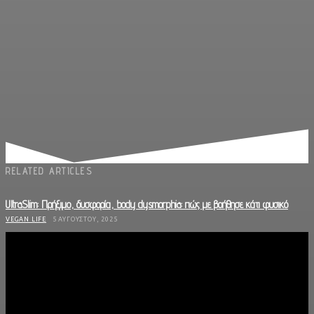
RELATED ARTICLES
UltraSlim: Πρήξιμο, δυσφορία, body dysmorphia: πώς με βοήθησε κάτι φυσικό
VEGAN LIFE
5 ΑΥΓΟΎΣΤΟΥ, 2025
Ultra slim : Ένα τζελ την ημέρα , το «φούσκωμα » κάνει πέρα
VEGAN LIFE
22 ΙΟΥΛΊΟΥ, 2025
BioGel Original: ‘Οταν η φύση και η επιστήμη ενώνονται για την υγεία σου