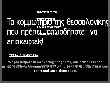
FACEBOOK
Το κομμωτήριο της Θεσσαλονίκης
TWITTER
INSTAGRAM
που πρέπει -οπωσδήποτε- να
LINKEDIN
επισκεφτείς!
ΥΓΕΊΑ & ΟΜΟΡΦΙΆ
We participate in marketing programs, our content is not
20 Μαρτίου, 2024
Less than 1
min. read
By
Kleidarotripa
influenced by any commissions. To find out more, please visit our
Term and Conditions
page.