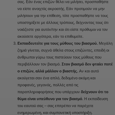
σας. Εάν ένας επιζών θέλει να μιλήσει, προσπαθήστε
να είστε ανοιχτός ακροατής. Εάν προτιμούν να μην
μιλήσουν για την επίθεση, τότε προσπαθήστε να τους
υποστηρίξετε με άλλους τρόπους, δείχνοντας τους ότι
νοιάζεστε για αυτόν/την και ότι είστε πρόθυμοι να τον
ακούσετε αργότερα, εάν το επιθυμείτε.
Εκπαιδευτείτε
για τους μύθους του βιασμού.
Μεγάλη
ζημιά γίνεται, συχνά άθελα στους επιζώντες, επειδή οι
άνθρωποι γύρω τους πιστεύουν τους μύθους που
περιβάλλουν τον βιασμό.
Στον βιασμό δεν φταίει ποτέ
ο επιζών, αλλά μάλλον ο βιαστής.
Αν και αυτό
ακούγεται σαν ένα απλό, δεδομένο ακόμη και
προφανές, γεγονός, πολλές από τις
παραπληροφορήσεις που υπάρχουν
δείχνουν ότι το
θύμα είναι υπεύθυνο για τον βιασμό
. Η εκπαίδευση
του εαυτού σας – σας επιτρέπει να παρέχετε
ενημερωμένη, και συμπονετική υποστήριξη.