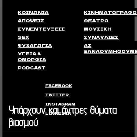
ΚΟΙΝΩΝΊΑ
ΚΙΝΗΜΑΤΟΓΡΆΦΟ
ΑΠΟΨΕΙΣ
ΘΈΑΤΡΟ
ΣΥΝΕΝΤΕΎΞΕΙΣ
ΜΟΥΣΙΚΉ
SEX
ΣΥΝΑΥΛΊΕΣ
ΨΥΧΑΓΩΓΊΑ
ΑΣ
ΞΑΝΑΘΥΜΗΘΟΎΜ
ΥΓΕΊΑ &
ΟΜΟΡΦΙΆ
PODCAST
FACEBOOK
TWITTER
INSTAGRAM
Υπάρχουν και άντρες θύματα
LINKEDIN
βιασμού