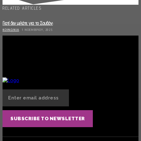
RELATED ARTICLES
Γιατί δεν μιλάτε για το Σουδάν;
ΚΟΙΝΩΝΊΑ
1 ΝΟΕΜΒΡΊΟΥ, 2025
Οδηγίες Προστασίας από Πυρκαγιά
ΚΟΙΝΩΝΊΑ
18 ΙΟΥΛΊΟΥ, 2025
Πανελλήνιες, ιδιωτικά ΑΕΙ και το ψέμα του «μοναδικού δρόμου»
ΚΟΙΝΩΝΊΑ
29 ΜΑΪ́ΟΥ, 2025
SUBSCRIBE TO NEWSLETTER