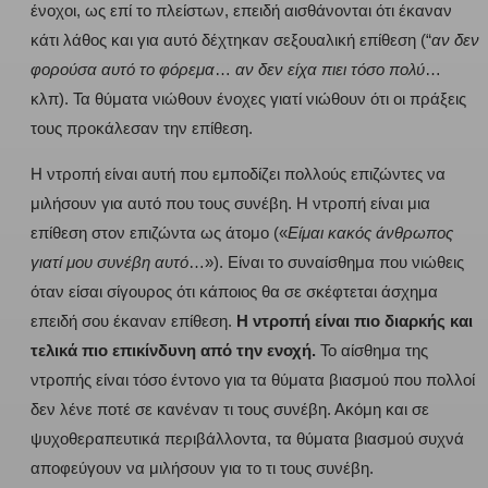
ένοχοι, ως επί το πλείστων, επειδή αισθάνονται ότι έκαναν
κάτι λάθος και για αυτό δέχτηκαν σεξουαλική επίθεση (“
αν δεν
φορούσα αυτό το φόρεμα
…
αν δεν είχα πιει τόσο πολύ
…
κλπ). Τα θύματα νιώθουν ένοχες γιατί νιώθουν ότι οι πράξεις
τους προκάλεσαν την επίθεση.
Η ντροπή είναι αυτή που εμποδίζει πολλούς επιζώντες να
μιλήσουν για αυτό που τους συνέβη. Η ντροπή είναι μια
επίθεση στον επιζώντα ως άτομο («
Είμαι κακός άνθρωπος
γιατί μου συνέβη αυτό
…»). Είναι το συναίσθημα που νιώθεις
όταν είσαι σίγουρος ότι κάποιος θα σε σκέφτεται άσχημα
επειδή σου έκαναν επίθεση.
Η ντροπή είναι πιο διαρκής και
τελικά πιο επικίνδυνη από την ενοχή.
Το αίσθημα της
ντροπής είναι τόσο έντονο για τα θύματα βιασμού που πολλοί
δεν λένε ποτέ σε κανέναν τι τους συνέβη. Ακόμη και σε
ψυχοθεραπευτικά περιβάλλοντα, τα θύματα βιασμού συχνά
αποφεύγουν να μιλήσουν για το τι τους συνέβη.