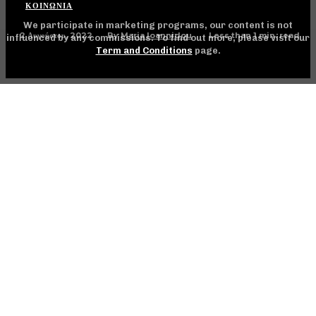
ΚΟΙΝΩΝΊΑ
We participate in marketing programs, our content is not
2 Αυγούστου, 2022
Less than 1
min. read
By
Maria Ioannidou
influenced by any commissions. To find out more, please visit our
Term and Conditions
page.