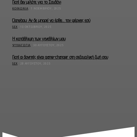
Γιατί δεν μιλάτε για το Σουδάν;
ΚΟΙΝΩΝΊΑ
1 ΝΟΕΜΒΡΊΟΥ, 2025
Cloneboy: Αν δε μπορεί να έρθει… τον φέρνεις εσύ
SEX
13 ΟΚΤΩΒΡΊΟΥ, 2025
Η κατάθλιψη των γενεθλίων μου
ΨΥΧΑΓΩΓΊΑ
30 ΑΥΓΟΎΣΤΟΥ, 2025
Γιατί οι δονητές είναι game-changer στη σεξουαλική ζωή σου
SEX
28 ΑΥΓΟΎΣΤΟΥ, 2025