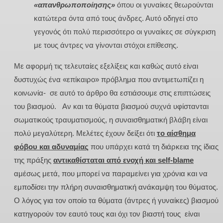
«απανθρωποποίησης»
όπου οι γυναίκες θεωρούνται
κατώτερα όντα από τους άνδρες. Αυτό οδηγεί στο
γεγονός ότι πολύ περισσότερο οι γυναίκες σε σύγκριση
με τους άντρες να γίνονται στόχοι επίθεσης.
Με αφορμή τις τελευταίες εξελίξεις και καθώς αυτό είναι
δυστυχώς ένα «επίκαιρο» πρόβλημα που αντιμετωπίζει η
κοινωνία- σε αυτό το άρθρο θα εστιάσουμε στις επιπτώσεις
του βιασμού. Αν και τα θύματα βιασμού συχνά υφίστανται
σωματικούς τραυματισμούς, η συναισθηματική βλάβη είναι
πολύ μεγαλύτερη. Μελέτες έχουν δείξει ότι
το αίσθημα
φόβου και αδυναμίας
που υπάρχει κατά τη διάρκεια της ίδιας
της πράξης
αντικαθίσταται από ενοχή και
self
-blame
αμέσως μετά, που μπορεί να παραμείνει για χρόνια και να
εμποδίσει την πλήρη συναισθηματική ανάκαμψη του θύματος.
Ο λόγος για τον οποίο τα θύματα (άντρες ή γυναίκες) βιασμού
κατηγορούν τον εαυτό τους και όχι τον βιαστή τους είναι