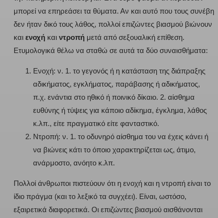
μπορεί να επηρεάσει τα θύματα. Αν και αυτό που τους συνέβη
δεν ήταν δικό τους λάθος, πολλοί επιζώντες βιασμού βιώνουν
και
ενοχή
και
ντροπή
μετά από σεξουαλική επίθεση.
Ετυμολογικά θέλω να σταθώ σε αυτά τα δύο συναισθήματα:
Ενοχή: ν. 1. το γεγονός ή η κατάσταση της διάπραξης
αδικήματος, εγκλήματος, παράβασης ή αδικήματος,
π.χ. ενάντια στο ηθικό ή ποινικό δίκαιο. 2. αίσθημα
ευθύνης ή τύψεις για κάποιο αδίκημα, έγκλημα, λάθος
κ.λπ., είτε πραγματικό είτε φανταστικό.
Ντροπή: ν. 1. το οδυνηρό αίσθημα του να έχεις κάνει ή
να βιώνεις κάτι το όποιο χαρακτηρίζεται ως, άτιμο,
ανάρμοστο, ανόητο κ.λπ.
Πολλοί άνθρωποι πιστεύουν ότι η ενοχή και η ντροπή είναι το
ίδιο πράγμα (και το λεξικό τα συγχέει). Είναι, ωστόσο,
εξαιρετικά διαφορετικά. Οι επιζώντες βιασμού αισθάνονται