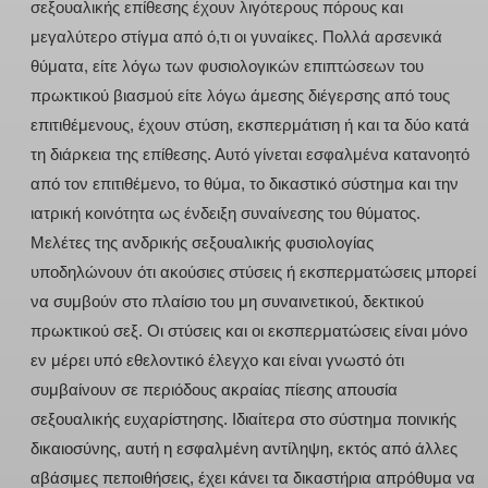
σεξουαλικής επίθεσης έχουν λιγότερους πόρους και
μεγαλύτερο στίγμα από ό,τι οι γυναίκες. Πολλά αρσενικά
θύματα, είτε λόγω των φυσιολογικών επιπτώσεων του
πρωκτικού βιασμού είτε λόγω άμεσης διέγερσης από τους
επιτιθέμενους, έχουν στύση, εκσπερμάτιση ή και τα δύο κατά
τη διάρκεια της επίθεσης. Αυτό γίνεται εσφαλμένα κατανοητό
από τον επιτιθέμενο, το θύμα, το δικαστικό σύστημα και την
ιατρική κοινότητα ως ένδειξη συναίνεσης του θύματος.
Μελέτες της ανδρικής σεξουαλικής φυσιολογίας
υποδηλώνουν ότι ακούσιες στύσεις ή εκσπερματώσεις μπορεί
να συμβούν στο πλαίσιο του μη συναινετικού, δεκτικού
πρωκτικού σεξ. Οι στύσεις και οι εκσπερματώσεις είναι μόνο
εν μέρει υπό εθελοντικό έλεγχο και είναι γνωστό ότι
συμβαίνουν σε περιόδους ακραίας πίεσης απουσία
σεξουαλικής ευχαρίστησης. Ιδιαίτερα στο σύστημα ποινικής
δικαιοσύνης, αυτή η εσφαλμένη αντίληψη, εκτός από άλλες
αβάσιμες πεποιθήσεις, έχει κάνει τα δικαστήρια απρόθυμα να