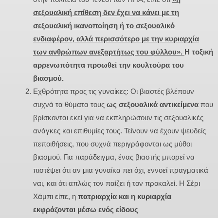
σεξουαλική επίθεση δεν έχει να κάνει με τη
σεξουαλική ικανοποίηση ή το σεξουαλικό
ενδιαφέρον, αλλά περισσότερο με την κυριαρχία
των ανθρώπων ανεξαρτήτως του φύλλου».
Η τοξική
αρρενωπότητα προωθεί την κουλτούρα του
βιασμού.
Εχθρότητα προς τις γυναίκες: Οι βιαστές βλέπουν
συχνά τα θύματα τους
ως σεξουαλικά αντικείμενα
που
βρίσκονται εκεί για να εκπληρώσουν τις σεξουαλικές
ανάγκες και επιθυμίες τους. Τείνουν να έχουν ψευδείς
πεποιθήσεις, που συχνά περιγράφονται ως μύθοι
βιασμού. Για παράδειγμα, ένας βιαστής μπορεί να
πιστέψει ότι αν μια γυναίκα πει όχι, εννοεί πραγματικά
ναι, και ότι απλώς τον παίζει ή τον προκαλεί. Η Σέρι
Χάμπι είπε, η
πατριαρχία και η κυριαρχία
εκφράζονται μέσω ενός είδους