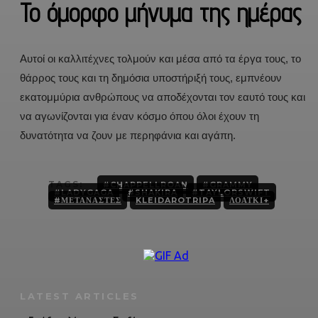
To όμορφο μήνυμα της ημέρας
Αυτοί οι καλλιτέχνες τολμούν και μέσα από τα έργα τους, το
θάρρος τους και τη δημόσια υποστήριξή τους, εμπνέουν
εκατομμύρια ανθρώπους να αποδέχονται τον εαυτό τους και
να αγωνίζονται για έναν κόσμο όπου όλοι έχουν τη
δυνατότητα να ζουν με περηφάνια και αγάπη.
TAGS:
#CHAPPELLROAN
#GRAMMY
#LADYGAGA
#SHAKIRA
#TAYLORSWIFT
#ΜΕΤΑΝΑΣΤΕΣ
KLEIDAROTRIPA
ΛΟΑΤΚΙ+
LATEST ARTICLES