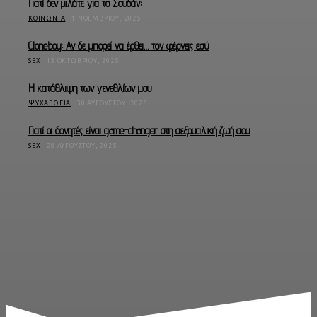
Γιατί δεν μιλάτε για το Σουδάν;
ΚΟΙΝΩΝΊΑ
1 ΝΟΕΜΒΡΊΟΥ, 2025
Cloneboy: Αν δε μπορεί να έρθει… τον φέρνεις εσύ
SEX
13 ΟΚΤΩΒΡΊΟΥ, 2025
Η κατάθλιψη των γενεθλίων μου
ΨΥΧΑΓΩΓΊΑ
30 ΑΥΓΟΎΣΤΟΥ, 2025
Γιατί οι δονητές είναι game-changer στη σεξουαλική ζωή σου
SEX
28 ΑΥΓΟΎΣΤΟΥ, 2025