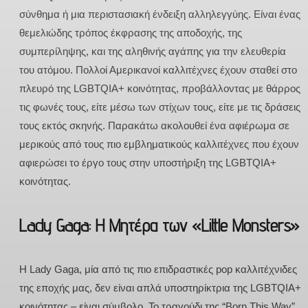
σύνθημα ή μια περιστασιακή ένδειξη αλληλεγγύης. Είναι ένας
θεμελιώδης τρόπος έκφρασης της αποδοχής, της
συμπερίληψης, και της αληθινής αγάπης για την ελευθερία
του ατόμου. Πολλοί Αμερικανοί καλλιτέχνες έχουν σταθεί στο
πλευρό της LGBTQIA+ κοινότητας, προβάλλοντας με θάρρος
τις φωνές τους, είτε μέσω των στίχων τους, είτε με τις δράσεις
τους εκτός σκηνής. Παρακάτω ακολουθεί ένα αφιέρωμα σε
μερικούς από τους πιο εμβληματικούς καλλιτέχνες που έχουν
αφιερώσει το έργο τους στην υποστήριξη της LGBTQIA+
κοινότητας.
Lady Gaga: Η Μητέρα των «Little Monsters»
Η Lady Gaga, μία από τις πιο επιδραστικές pop καλλιτέχνιδες
της εποχής μας, δεν είναι απλά υποστηρίκτρια της LGBTQIA+
κοινότητας – είναι σύμβολο. Το τραγούδι της “Born This Way”