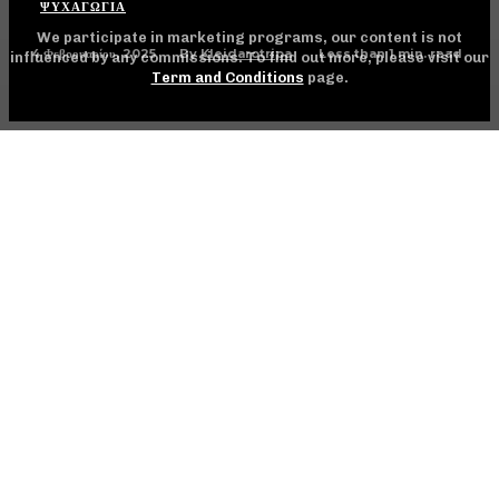
ΨΥΧΑΓΩΓΊΑ
We participate in marketing programs, our content is not
4 Φεβρουαρίου, 2025
Less than 1
min. read
By
Kleidarotripa
influenced by any commissions. To find out more, please visit our
Term and Conditions
page.