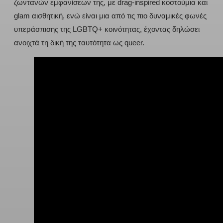
ζωντανών εμφανίσεων της, με drag-inspired κοστούμια και
glam αισθητική, ενώ είναι μια από τις πιο δυναμικές φωνές
υπεράσπισης της LGBTQ+ κοινότητας, έχοντας δηλώσει
ανοιχτά τη δική της ταυτότητα ως queer.