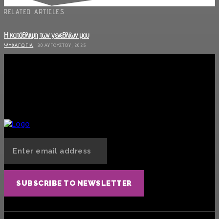
RELATED ARTICLES
Η κατάθλιψη των γενεθλίων μου
ΨΥΧΑΓΩΓΊΑ
30 ΑΥΓΟΎΣΤΟΥ, 2025
Οι «Κούκλες» έρχονται στη Θεσσαλονίκη
ΜΟΥΣΙΚΉ
28 ΑΥΓΟΎΣΤΟΥ, 2025
Φερομόνες: Το «αόρατο» όπλο έλξης που δεν φανταζόσουν ότι έχεις πάνω σου
SEX
13 ΑΥΓΟΎΣΤΟΥ, 2025
SUBSCRIBE TO NEWSLETTER