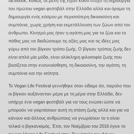
facebook, καθώς τα μέλη της είχαν κοινό στόχο τη δημιουργία
του πρώτου vegan φεστιβάλ στην Ελλάδα αλλά και όραμα τη
δημιουργία ενός κόσμου με περισσότερη δικαιοσύνη και
συμπόνια, χωρίς χρήση και εκμετάλλευση των ζώων από τον
άνθρωπο. Κίνητρό μας ήταν η αγάπη μας για τα ζώα και το
πάθος μας να διαδώσουμε τις αξίες μας και τις ιδέες μας
γύρω από τον βίγκαν τρόπο ζωής. Ο βίγκαν τρόπος ζωής δεν
είναι απλά μία μόδα, είναι ολόκληρη φιλοσοφία ζωής που
βασίζεται στην ενσυναίσθηση, τη δικαιοσύνη, την αγάπη, τη
συμπόνια και την ισότητα.
Το Vegan Life Festival γεννήθηκε όταν είδαμε ότι, παρόλο που
οι βίγκαν αυξάνονταν μέρα με τη μέρα στην Ελλάδα, δεν
υπήρχε ένα vegan φεστιβάλ για να τους ενώσει ώστε να
μπορούν να γιορτάσουν αυτή τη στάση ζωής αλλά και για να
κάνουν και άλλους ανθρώπους να γνωρίσουν το τι είναι
τελικά ο βιγκανισμός. Έτσι, τον Νοέμβριο του 2016 έγινε το