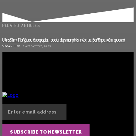
RELATED ARTICLES
UltraSlim: Πρήξιμο, δυσφορία, body dysmorphia: πώς με βοήθησε κάτι φυσικό
VEGAN LIFE
5 ΑΥΓΟΎΣΤΟΥ, 2025
To Cacao Amo έγινε η καθημερινή μου αγαπημένη συνήθεια
VEGAN LIFE
30 ΙΟΥΛΊΟΥ, 2025
Ultra slim : Ένα τζελ την ημέρα , το «φούσκωμα » κάνει πέρα
VEGAN LIFE
22 ΙΟΥΛΊΟΥ, 2025
SUBSCRIBE TO NEWSLETTER