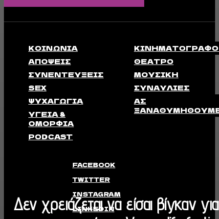
ΚΟΙΝΩΝΊΑ
ΚΙΝΗΜΑΤΟΓΡΆΦΟ
ΑΠΟΨΕΙΣ
ΘΈΑΤΡΟ
ΣΥΝΕΝΤΕΎΞΕΙΣ
ΜΟΥΣΙΚΉ
SEX
ΣΥΝΑΥΛΊΕΣ
ΨΥΧΑΓΩΓΊΑ
ΑΣ
ΞΑΝΑΘΥΜΗΘΟΎΜ
ΥΓΕΊΑ &
ΟΜΟΡΦΙΆ
PODCAST
FACEBOOK
TWITTER
INSTAGRAM
Δεν χρειάζεται να είσαι βίγκαν για
LINKEDIN