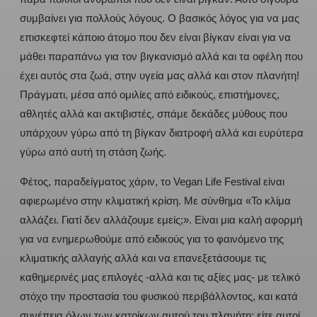
συμβαίνει για πολλούς λόγους. Ο βασικός λόγος για να μας
επισκεφτεί κάποιο άτομο που δεν είναι βίγκαν είναι για να
μάθει παραπάνω για τον βιγκανισμό αλλά και τα οφέλη που
έχει αυτός στα ζωά, στην υγεία μας αλλά και στον πλανήτη!
Πράγματι, μέσα από ομιλίες από ειδικούς, επιστήμονες,
αθλητές αλλά και ακτιβιστές, σπάμε δεκάδες μύθους που
υπάρχουν γύρω από τη βίγκαν διατροφή αλλά και ευρύτερα
γύρω από αυτή τη στάση ζωής.
Φέτος, παραδείγματος χάριν, το Vegan Life Festival είναι
αφιερωμένο στην κλιματική κρίση. Με σύνθημα «Το κλίμα
αλλάζει. Γιατί δεν αλλάζουμε εμείς;». Είναι μια καλή αφορμή
για να ενημερωθούμε από ειδικούς για το φαινόμενο της
κλιματικής αλλαγής αλλά και να επανεξετάσουμε τις
καθημερινές μας επιλογές -αλλά και τις αξίες μας- με τελικό
στόχο την προστασία του φυσικού περιβάλλοντος, και κατά
συνέπεια όλων των κατοίκων αυτού του πλανήτη: είτε αυτοί