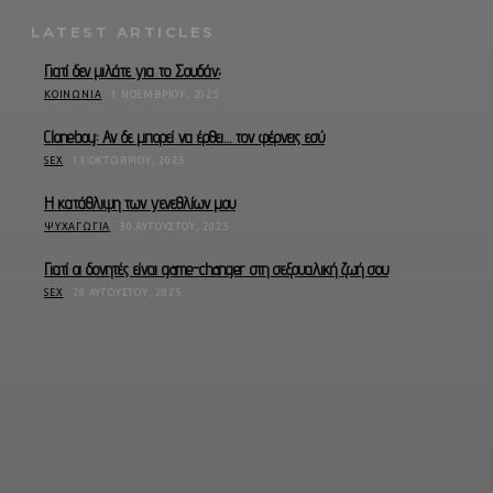
LATEST ARTICLES
Γιατί δεν μιλάτε για το Σουδάν;
ΚΟΙΝΩΝΊΑ
1 ΝΟΕΜΒΡΊΟΥ, 2025
Cloneboy: Αν δε μπορεί να έρθει… τον φέρνεις εσύ
SEX
13 ΟΚΤΩΒΡΊΟΥ, 2025
Η κατάθλιψη των γενεθλίων μου
ΨΥΧΑΓΩΓΊΑ
30 ΑΥΓΟΎΣΤΟΥ, 2025
Γιατί οι δονητές είναι game-changer στη σεξουαλική ζωή σου
SEX
28 ΑΥΓΟΎΣΤΟΥ, 2025