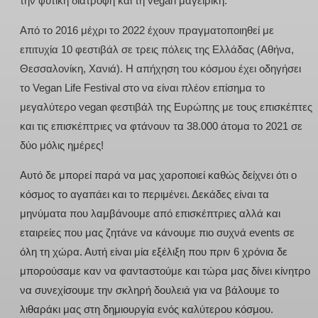
την φυτική διατροφή και τη vegan μαγειρική.
Από το 2016 μέχρι το 2022 έχουν πραγματοποιηθεί με
επιτυχία 10 φεστιβάλ σε τρεις πόλεις της Ελλάδας (Αθήνα,
Θεσσαλονίκη, Χανιά). Η απήχηση του κόσμου έχει οδηγήσει
το Vegan Life Festival στο να είναι πλέον επίσημα το
μεγαλύτερο vegan φεστιβάλ της Ευρώπης με τους επισκέπτες
και τις επισκέπτριες να φτάνουν τα 38.000 άτομα το 2021 σε
δύο μόλις ημέρες!
Αυτό δε μπορεί παρά να μας χαροποιεί καθώς δείχνει ότι ο
κόσμος το αγαπάει και το περιμένει. Δεκάδες είναι τα
μηνύματα που λαμβάνουμε από επισκέπτριες αλλά και
εταιρείες που μας ζητάνε να κάνουμε πιο συχνά events σε
όλη τη χώρα. Αυτή είναι μία εξέλιξη που πριν 6 χρόνια δε
μπορούσαμε καν να φανταστούμε και τώρα μας δίνει κίνητρο
να συνεχίσουμε την σκληρή δουλειά για να βάλουμε το
λιθαράκι μας στη δημιουργία ενός καλύτερου κόσμου.