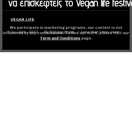
να επισκεφτείς το Vegan life festiv
VEGAN LIFE
We participate in marketing programs, our content is not
1 Οκτωβρίου, 2022
Less than 1
min. read
By
Kleidarotripa
influenced by any commissions. To find out more, please visit our
Term and Conditions
page.