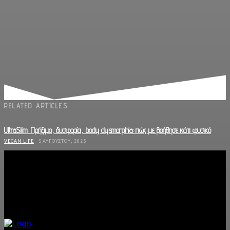
RELATED ARTICLES
UltraSlim: Πρήξιμο, δυσφορία, body dysmorphia: πώς με βοήθησε κάτι φυσικό
VEGAN LIFE
5 ΑΥΓΟΎΣΤΟΥ, 2025
To Cacao Amo έγινε η καθημερινή μου αγαπημένη συνήθεια
VEGAN LIFE
30 ΙΟΥΛΊΟΥ, 2025
Ultra slim : Ένα τζελ την ημέρα , το «φούσκωμα » κάνει πέρα
VEGAN LIFE
22 ΙΟΥΛΊΟΥ, 2025