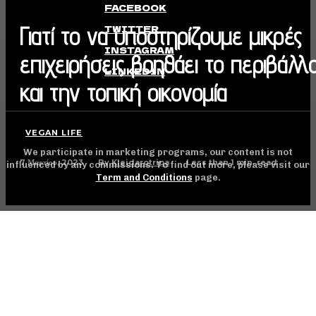
FACEBOOK
Γιατί το να υποστηρίζουμε μικρές
TWITTER
INSTAGRAM
επιχειρήσεις βοηθάει το περιβάλλ
LINKEDIN
και την τοπική οικονομία
VEGAN LIFE
We participate in marketing programs, our content is not
7 Μαρτίου, 2023
Less than 1
min. read
By
Kleidarotripa
influenced by any commissions. To find out more, please visit our
Term and Conditions
page.