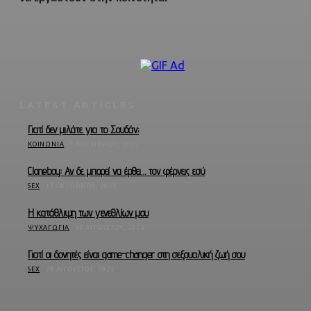
LATEST ARTICLES
Γιατί δεν μιλάτε για το Σουδάν;
ΚΟΙΝΩΝΊΑ
1 ΝΟΕΜΒΡΊΟΥ, 2025
Cloneboy: Αν δε μπορεί να έρθει… τον φέρνεις εσύ
SEX
13 ΟΚΤΩΒΡΊΟΥ, 2025
Η κατάθλιψη των γενεθλίων μου
ΨΥΧΑΓΩΓΊΑ
30 ΑΥΓΟΎΣΤΟΥ, 2025
Γιατί οι δονητές είναι game-changer στη σεξουαλική ζωή σου
SEX
28 ΑΥΓΟΎΣΤΟΥ, 2025