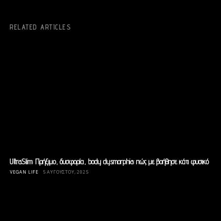
RELATED ARTICLES
UltraSlim: Πρήξιμο, δυσφορία, body dysmorphia: πώς με βοήθησε κάτι φυσικό
VEGAN LIFE
5 ΑΥΓΟΎΣΤΟΥ, 2025