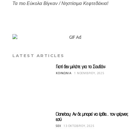
Τα πιο Εύκολα Βίγκαν / Νηστίσιμα Κεφτεδάκια!
LATEST ARTICLES
Γιατί δεν μιλάτε για το Σουδάν;
ΚΟΙΝΩΝΊΑ
1 ΝΟΕΜΒΡΊΟΥ, 2025
Cloneboy: Αν δε μπορεί να έρθει… τον φέρνεις
εσύ
SEX
13 ΟΚΤΩΒΡΊΟΥ, 2025