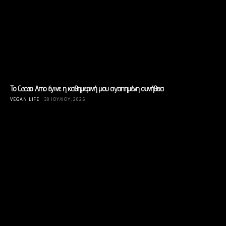
To Cacao Amo έγινε η καθημερινή μου αγαπημένη συνήθεια
VEGAN LIFE
30 ΙΟΥΛΊΟΥ, 2025