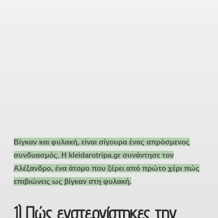
Bίγκαν και φυλακή, είναι σίγουρα ένας απρόσμενος
συνδυασμός. Η kleidarotripa.gr συνάντησε τον
Αλέξανδρο, ένα άτομο που ξέρει από πρώτο χέρι πώς
επιβιώνεις ως βίγκαν στη φυλακή.
1) Πώς ενστερνίστηκες την