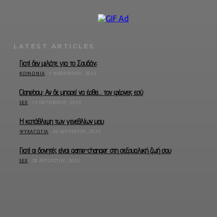
LATEST ARTICLES
Γιατί δεν μιλάτε για το Σουδάν;
ΚΟΙΝΩΝΊΑ
1 ΝΟΕΜΒΡΊΟΥ, 2025
Cloneboy: Αν δε μπορεί να έρθει… τον φέρνεις εσύ
SEX
13 ΟΚΤΩΒΡΊΟΥ, 2025
Η κατάθλιψη των γενεθλίων μου
ΨΥΧΑΓΩΓΊΑ
30 ΑΥΓΟΎΣΤΟΥ, 2025
Γιατί οι δονητές είναι game-changer στη σεξουαλική ζωή σου
SEX
28 ΑΥΓΟΎΣΤΟΥ, 2025