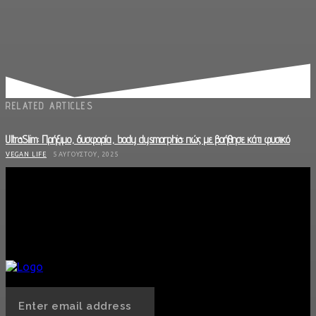
RELATED ARTICLES
UltraSlim: Πρήξιμο, δυσφορία, body dysmorphia: πώς με βοήθησε κάτι φυσικό
VEGAN LIFE
5 ΑΥΓΟΎΣΤΟΥ, 2025
To Cacao Amo έγινε η καθημερινή μου αγαπημένη συνήθεια
VEGAN LIFE
30 ΙΟΥΛΊΟΥ, 2025
«Τολμήστε να τολμάτε»: Η Αγγέλα από το Black Desire σπάει τα ταμπού
SEX
28 ΙΟΥΛΊΟΥ, 2025