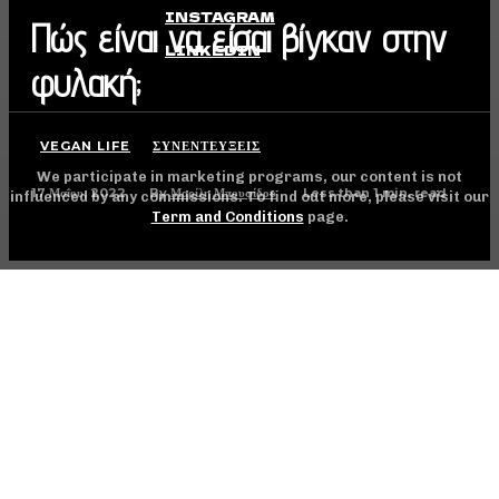
INSTAGRAM
Πώς είναι να είσαι βίγκαν στην
LINKEDIN
φυλακή;
VEGAN LIFE
ΣΥΝΕΝΤΕΎΞΕΙΣ
We participate in marketing programs, our content is not
17 Μαΐου, 2022
Less than 1
min. read
By
Μαρίλη Μπουφίδου
influenced by any commissions. To find out more, please visit our
Term and Conditions
page.