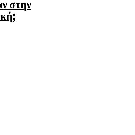
αν στην
κή;