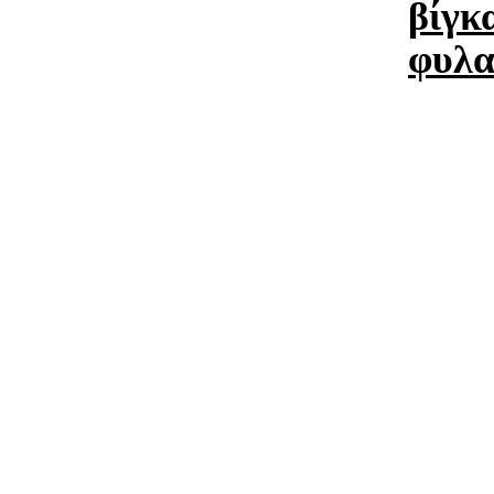
βίγκ
φυλα