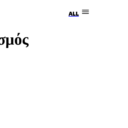
ALL
ΑΠΟΨΕΙΣ
SEX
POD
ΣΥΝΕΝΤΕΎΞΕΙΣ
σμός