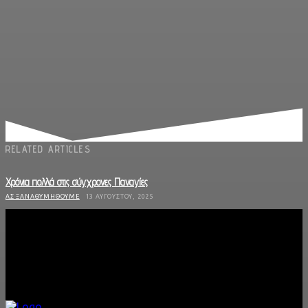
RELATED ARTICLES
Χρόνια πολλά στις σύγχρονες Παναγίες
ΑΣ ΞΑΝΑΘΥΜΗΘΟΎΜΕ
13 ΑΥΓΟΎΣΤΟΥ, 2025
Δολοφονίες Ρομά από την Αστυνομία: Ένας φαύλος κύκλος ρατσισμού και βίας
ΑΣ ΞΑΝΑΘΥΜΗΘΟΎΜΕ
5 ΔΕΚΕΜΒΡΊΟΥ, 2024
Οι προβληματικές συμπεριφορές της «φυσιολογικής» οικογένειας
ΑΣ ΞΑΝΑΘΥΜΗΘΟΎΜΕ
21 ΟΚΤΩΒΡΊΟΥ, 2024