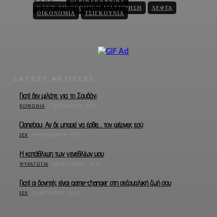
TAGS:
KLEIDAROTRIPA
ΚΑΚΉ ΟΙΚΟΝΟΜΙΚΉ ΔΙΑΧΕΊΡΗΣΗ
ΛΕΦΤΆ
ΟΙΚΟΝΟΜΊΑ
ΤΣΙΓΚΟΥΝΙΆ
LATEST ARTICLES
Γιατί δεν μιλάτε για το Σουδάν;
ΚΟΙΝΩΝΊΑ
1 ΝΟΕΜΒΡΊΟΥ, 2025
Cloneboy: Αν δε μπορεί να έρθει… τον φέρνεις εσύ
SEX
13 ΟΚΤΩΒΡΊΟΥ, 2025
Η κατάθλιψη των γενεθλίων μου
ΨΥΧΑΓΩΓΊΑ
30 ΑΥΓΟΎΣΤΟΥ, 2025
Γιατί οι δονητές είναι game-changer στη σεξουαλική ζωή σου
SEX
28 ΑΥΓΟΎΣΤΟΥ, 2025