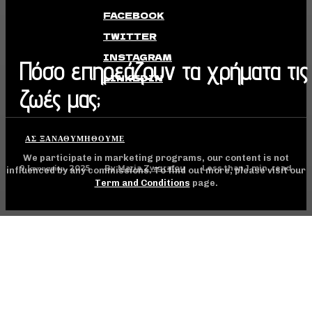
FACEBOOK
TWITTER
INSTAGRAM
Πόσο επηρεάζουν τα χρήματα τις
LINKEDIN
ζωές μας;
ΑΣ ΞΑΝΑΘΥΜΗΘΟΎΜΕ
We participate in marketing programs, our content is not
9 Ιανουαρίου, 2025
Less than 1
min. read
By
Maria Zwgrafou
influenced by any commissions. To find out more, please visit our
Term and Conditions
page.