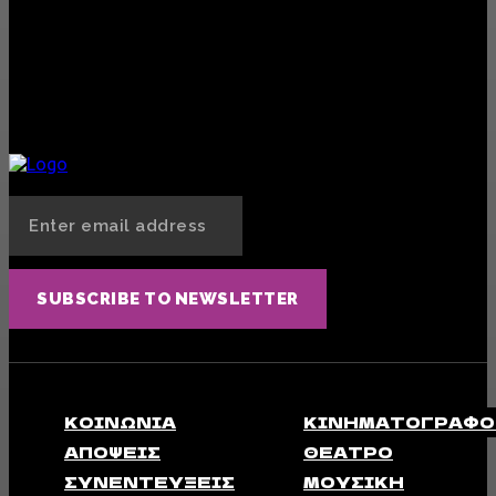
Πώς το «Ultra Woman» της «BioGel» με βοήθησε να μην σας κάνω όλους Ghosting
όταν έχω περίοδο
VEGAN LIFE
14 ΙΟΥΛΊΟΥ, 2025
Ούτε βήμα πίσω: Το 13ο Thessaloniki Pride είναι εδώ
ΑΠΟΨΕΙΣ
14 ΙΟΥΝΊΟΥ, 2025
SUBSCRIBE TO NEWSLETTER
ΚΟΙΝΩΝΊΑ
ΚΙΝΗΜΑΤΟΓΡΆΦΟ
ΑΠΟΨΕΙΣ
ΘΈΑΤΡΟ
ΣΥΝΕΝΤΕΎΞΕΙΣ
ΜΟΥΣΙΚΉ