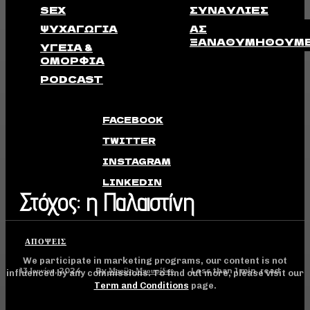
SEX
ΣΥΝΑΥΛΊΕΣ
ΨΥΧΑΓΩΓΊΑ
ΑΣ
ΞΑΝΑΘΥΜΗΘΟΎΜ
ΥΓΕΊΑ &
ΟΜΟΡΦΙΆ
PODCAST
FACEBOOK
TWITTER
INSTAGRAM
LINKEDIN
Στόχος: η Παλαιστίνη
ΑΠΟΨΕΙΣ
We participate in marketing programs, our content is not
13 Ιουνίου, 2024
Less than 1
min. read
By
Μαρίλη Μπουφίδου
influenced by any commissions. To find out more, please visit our
Term and Conditions
page.