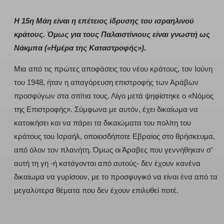
Η 15η Μάη είναι η επέτειος ίδρυσης του ισραηλινού
κράτους. Όμως για τους Παλαιστίνιους είναι γνωστή ως
Νάκμπα («Ημέρα της Καταστροφής»).
Μια από τις πρώτες αποφάσεις του νέου κράτους, τον Ιούνη
του 1948, ήταν η απαγόρευση επιστροφής των Αράβων
προσφύγων στα σπίτια τους. Λίγο μετά ψηφίστηκε ο «Νόμος
της Επιστροφής». Σύμφωνα με αυτόν, έχει δικαίωμα να
κατοικήσει και να πάρει τα δικαιώματα του πολίτη του
κράτους του Ισραήλ, οποιοσδήποτε Εβραίος στο θρήσκευμα,
από όλον τον πλανήτη. Όμως οι Άραβες που γεννήθηκαν σ’
αυτή τη γη -ή κατάγονται από αυτούς- δεν έχουν κανένα
δικαίωμα να γυρίσουν, με το προσφυγικό να είναι ένα από τα
μεγαλύτερα θέματα που δεν έχουν επιλυθεί ποτέ.