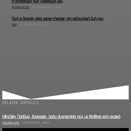
Η κατάθλιψη των γενεθλίων μου
ΨΥΧΑΓΩΓΊΑ
30 ΑΥΓΟΎΣΤΟΥ, 2025
Γιατί οι δονητές είναι game-changer στη σεξουαλική ζωή σου
SEX
28 ΑΥΓΟΎΣΤΟΥ, 2025
RELATED ARTICLES
UltraSlim: Πρήξιμο, δυσφορία, body dysmorphia: πώς με βοήθησε κάτι φυσικό
VEGAN LIFE
5 ΑΥΓΟΎΣΤΟΥ, 2025