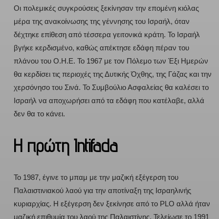
Οι πολεμικές συγκρούσεις ξεκίνησαν την επομένη κιόλας
μέρα της ανακοίνωσης της γέννησης του Ισραήλ, όταν
δέχτηκε επίθεση από τέσσερα γειτονικά κράτη. Το Ισραήλ
βγήκε κερδισμένο, καθώς απέκτησε εδάφη πέραν του
πλάνου του Ο.Η.Ε. Το 1967 με τον Πόλεμο των Έξι Ημερών
θα κερδίσει τις περιοχές της Δυτικής Όχθης, της Γάζας και την
χερσόνησο του Σινά. Το Συμβούλιο Ασφαλείας θα καλέσει το
Ισραήλ να αποχωρήσει από τα εδάφη που κατέλαβε, αλλά
δεν θα το κάνει.
Η πρώτη Intifada
To 1987, έγινε το μπαμ με την μαζική εξέγερση του
Παλαιστινιακού λαού για την αποτίναξη της Ισραηλινής
κυριαρχίας. Η εξέγερση δεν ξεκίνησε από το PLO αλλά ήταν
μαζική επιθυμία του λαού της Παλαιστίνης. Τελείωσε το 1991