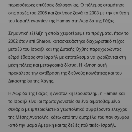
περισσότερες επιθέσεις δολοφονίας. Ο πόλεμος σταμάτησε
στις αρχές του 2005 και ξεκίνησε ξανά το 2008 με την επίθεση
του Ισραήλ εναντίον της Ηamas στη Λωρίδα της Γάζας.
Σημαντική εξέλιξη η οποία χειροτέρεψε τα πράγματα, ήταν το
2002 όταν επί Sharon, κατασκευάστηκε διαχωριστικό τείχος
μεταξύ του Ισραήλ και της Δυτικής Όχθης παραχωρώντας
εξτρά έδαφος στο Ισραήλ με αποτέλεσμα να χωρίζονται στη
μέση πόλεις και μεταφορικά δίκτυα. Η κίνηση αυτή
προκάλεσε την αντίδραση της διεθνούς κοινότητας και του
Δικαστηρίου της Χάγης.
Η Λωρίδα της Γάζας, η Ανατολική Ιερουσαλήμ, η Ηamas και
το Ισραήλ είναι οι πρωταγωνιστές σε ένα αιματοβαμμένο
σενάριο με ιμπεριαλιστικά γεωπολιτικά συμφέροντα ελέγχου
της Μέσης Ανατολής, κάτω από την ομπρέλα του πανίσχυρου
-από την μαμά Αμερική και τις δεξιές πολιτικές- Ισραήλ.