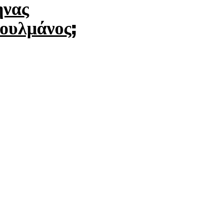
νας
ουλμάνος;