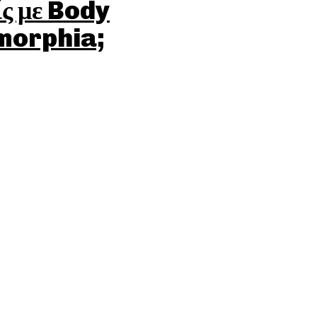
ίς με Body
morphia;