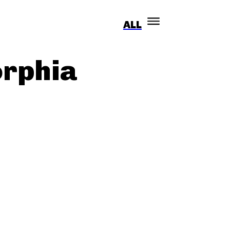
ALL
ΑΠΟΨΕΙΣ
SEX
POD
ΣΥΝΕΝΤΕΎΞΕΙΣ
rphia