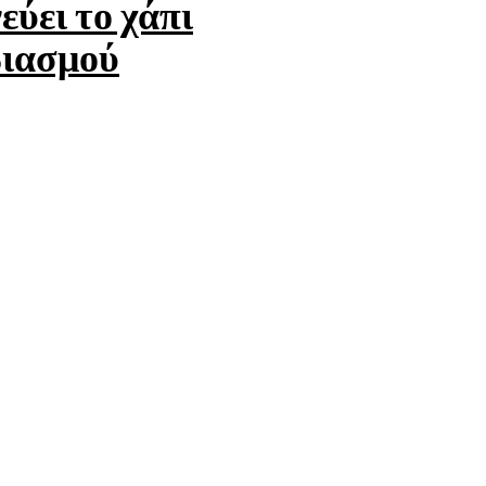
εύει το χάπι
βιασμού