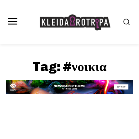
Tag:
#νοικια