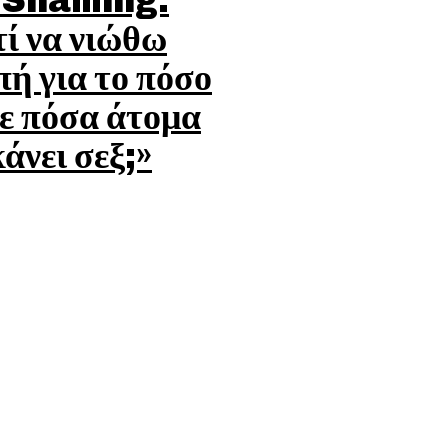
τί να νιώθω
πή για το πόσο
με πόσα άτομα
άνει σεξ;»