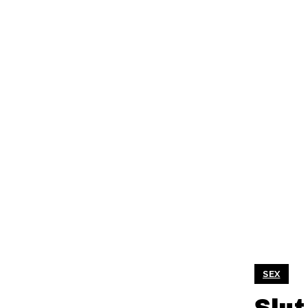
SEX
Slut