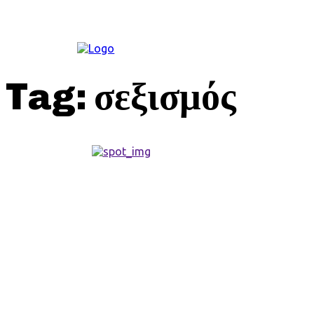
ΚΟΙΝΩΝΊΑ
Tag:
σεξισμός