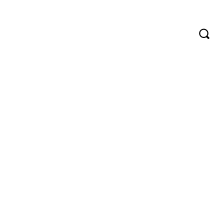
CAST
MORE
ΨΥΧΑΓΩΓΊΑ