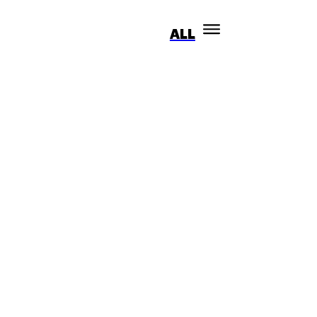
ALL
ΑΠΟΨΕΙΣ
SEX
POD
ΣΥΝΕΝΤΕΎΞΕΙΣ