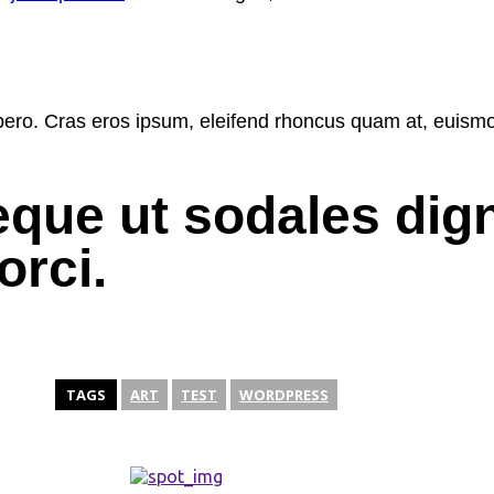
ibero. Cras eros ipsum, eleifend rhoncus quam at, euismod
eque ut sodales dign
orci.
TAGS
ART
TEST
WORDPRESS