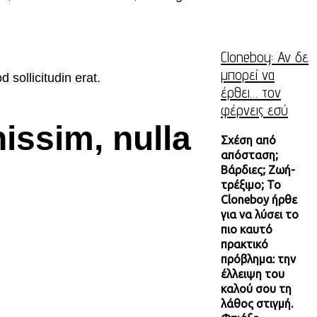
Cloneboy: Αν δε
μπορεί να
 sollicitudin erat.
έρθει… τον
φέρνεις εσύ
issim, nulla
Σχέση από
απόσταση;
Βάρδιες; Ζωή-
τρέξιμο; Το
Cloneboy ήρθε
για να λύσει το
πιο καυτό
πρακτικό
πρόβλημα: την
έλλειψη του
καλού σου τη
λάθος στιγμή.