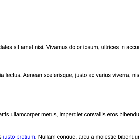
dales sit amet nisi. Vivamus dolor ipsum, ultrices in accu
ia lectus. Aenean scelerisque, justo ac varius viverra, ni
attis ullamcorper metus, imperdiet convallis eros biben
is
justo pretium
. Nullam congue, arcu a molestie bibendum