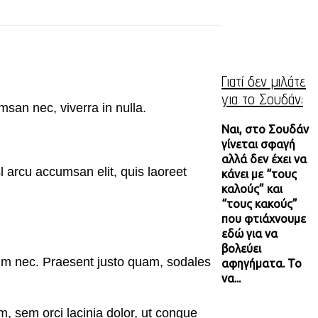
Γιατί δεν μιλάτε
για το Σουδάν;
msan nec, viverra in nulla.
Ναι, στο Σουδάν
γίνεται σφαγή
αλλά δεν έχει να
sl arcu accumsan elit, quis laoreet
κάνει με “τους
καλούς” και
“τους κακούς”
που φτιάχνουμε
εδώ για να
βολεύει
dum nec. Praesent justo quam, sodales
αφηγήματα. Το
να...
, sem orci lacinia dolor, ut congue