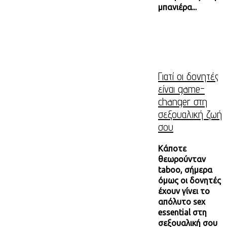
μπανιέρα...
Γιατί οι δονητές
είναι game-
changer στη
σεξουαλική ζωή
σου
Κάποτε
θεωρούνταν
taboo, σήμερα
όμως οι δονητές
έχουν γίνει το
απόλυτο sex
essential στη
σεξουαλική σου