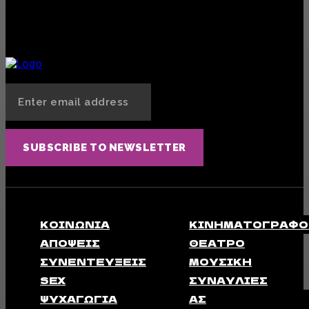
Tι θα δούμε στο 13ο Τhessaloniki Pride-Στόχος η συνέχιση της παρακαταθήκης του
EuroPride
ΛΟΑΤΚΙ+
16 ΙΟΥΝΊΟΥ, 2025
SUBSCRIBE TO NEWSLETTER
ΚΟΙΝΩΝΊΑ
ΚΙΝΗΜΑΤΟΓΡΆΦΟ
ΑΠΟΨΕΙΣ
ΘΈΑΤΡΟ
ΣΥΝΕΝΤΕΎΞΕΙΣ
ΜΟΥΣΙΚΉ
SEX
ΣΥΝΑΥΛΊΕΣ
ΨΥΧΑΓΩΓΊΑ
ΑΣ