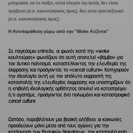
μπορούσε να το παίξει, αλλά έλεγαν όχι αυτός δεν είναι
τραβεστί (σ.σ. κακοποιητικός όρος), δεν είναι τρανσέξουαλ
(σ.σ. κακοποιητικός όρος).
Η Αντιπαράθεση γύρω από την “Woke Ατζέντα”
Σε παγκόσμιο επίπεδο, οι φωνές κατά της «woke
κουλτούρας» φωνάζουν ότι αυτή αποτελεί «βόμβα» για
τον δυτικό πολιτισμό, καταστέλλοντας την ελευθερία της
έκφρασης και προάγοντας το «cancel culture». Κατηγορούν
την ιδεολογία αυτή ως τον απόλυτο εκφραστή της
καταστολής της ελευθερίας έκφρασης και υποστηρίζουν ότι
η επιβολή ιδεολογικής ορθότητας απειλεί να καταστρέψει
ό,τι αγαπάμε, προάγοντας ένα πολωμένο και καταστροφικό
cancel culture
.
Ωστόσο, παραβλέπουν μια βασική αλήθεια:
οι κοινωνίες
προοδεύουν μόνο μέσα από τους αγώνες
για την
κατάργηση των θεσμικών διακρίσεων, την καταπολέμηση