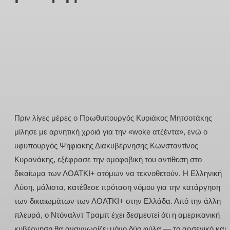
Πριν λίγες μέρες ο Πρωθυπουργός Κυριάκος Μητσοτάκης
μίλησε με αρνητική χροιά για την «woke ατζέντα», ενώ ο
υφυπουργός Ψηφιακής Διακυβέρνησης Κωνσταντίνος
Κυρανάκης, εξέφρασε την ομοφοβική του αντίθεση στο
δικαίωμα των ΛΟΑΤΚΙ+ ατόμων να τεκνοθετούν. Η Ελληνική
Λύση, μάλιστα, κατέθεσε πρόταση νόμου για την κατάργηση
των δικαιωμάτων των ΛΟΑΤΚΙ+ στην Ελλάδα. Από την άλλη
πλευρά, ο Ντόναλντ Τραμπ έχει δεσμευτεί ότι η αμερικανική
κυβέρνηση θα αναγνωρίζει μόνο δύο φύλα — το αρσενικό και