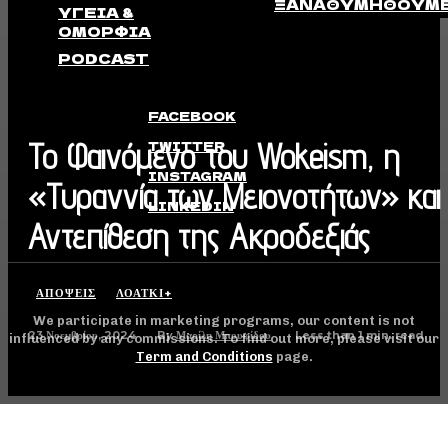
ΞΑΝΑΘΥΜΗΘΟΎΜ
ΥΓΕΊΑ &
ΟΜΟΡΦΙΆ
PODCAST
FACEBOOK
Το Φαινόμενο του Wokeism, η
TWITTER
INSTAGRAM
«Τυραννία των Μειονοτήτων» και
LINKEDIN
Αντεπίθεση της Ακροδεξιάς
ΑΠΟΨΕΙΣ
ΛΟΑΤΚΙ+
We participate in marketing programs, our content is not
23 Νοεμβρίου, 2024
Less than 1
min. read
By
Μαρίλη Μπουφίδου
influenced by any commissions. To find out more, please visit our
Term and Conditions
page.