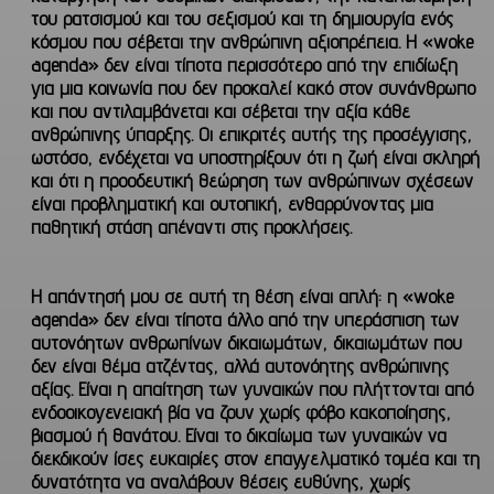
του ρατσισμού και του σεξισμού και τη δημιουργία ενός
κόσμου που σέβεται την ανθρώπινη αξιοπρέπεια.
Η «woke
agenda» δεν είναι τίποτα περισσότερο από την επιδίωξη
για μια κοινωνία που δεν προκαλεί κακό στον συνάνθρωπο
και που αντιλαμβάνεται και σέβεται την αξία κάθε
ανθρώπινης ύπαρξης. Οι επικριτές αυτής της προσέγγισης,
ωστόσο, ενδέχεται να υποστηρίξουν ότι η ζωή είναι σκληρή
και ότι η προοδευτική θεώρηση των ανθρώπινων σχέσεων
είναι προβληματική και ουτοπική, ενθαρρύνοντας μια
παθητική στάση απέναντι στις προκλήσεις.
Η απάντησή μου σε αυτή τη θέση είναι απλή
: η «woke
agenda» δεν είναι τίποτα άλλο
από την υπεράσπιση των
αυτονόητων ανθρωπίνων δικαιωμάτων, δικαιωμάτων που
δεν είναι θέμα ατζέντας, αλλά αυτονόητης ανθρώπινης
αξίας.
Είναι η απαίτηση των γυναικών που πλήττονται από
ενδοοικογενειακή βία να ζουν χωρίς φόβο κακοποίησης,
βιασμού ή θανάτου. Είναι το δικαίωμα των γυναικών να
διεκδικούν ίσες ευκαιρίες στον επαγγελματικό τομέα και τη
δυνατότητα να αναλάβουν θέσεις ευθύνης, χωρίς