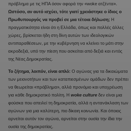
πρόβλημα με τις ΗΠΑ όσον αφορά την «woke ατζέντα».
Ωστόσο, αν αυτό ισχύει, τότε γιατί χρειάστηκε ο ίδιος ο
Πρωθυπουργός να προβεί σε μια τέτοια δήλωση;
Η
πραγματικότητα είναι ότι η Ελλάδα, όπως και πολλές άλλες
χώρες, βρίσκεται ήδη στη δίνη αυτών των ιδεολογικών
αντιπαραθέσεων, με την κυβέρνηση να κλείνει το μάτι στην
ακροδεξιά, υπό την πίεση που ασκείται από δεξιά και εντός
της Νέας Δημοκρατίας.
Το ζήτημα, λοιπόν, είναι απλό:
Ο αγώνας για τα δικαιώματα
των μειονοτήτων και των καταπιεσμένων ομάδων δεν πρέπει
να θεωρείται «πρόβλημα», αλλά προνόμιο και υποχρέωση
για κάθε δημοκρατικό πολίτη. Η
woke culture
δεν είναι μια
φούσκα που απειλεί τη δημοκρατία, αλλά η αντανάκλαση των
αγώνων για μια καλύτερη, πιο δίκαιη κοινωνία. Και όποιος
αρνείται αυτόν τον αγώνα, αρνείται στην ουσία την ίδια την
ουσία της δημοκρατίας.