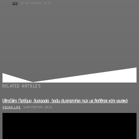
SEX
28 ΑΥΓΟΎΣΤΟΥ, 2025
RELATED ARTICLES
UltraSlim: Πρήξιμο, δυσφορία, body dysmorphia: πώς με βοήθησε κάτι φυσικό
VEGAN LIFE
5 ΑΥΓΟΎΣΤΟΥ, 2025
Πώς το «Ultra Woman» της «BioGel» με βοήθησε να μην σας κάνω όλους Ghosting
όταν έχω περίοδο
VEGAN LIFE
14 ΙΟΥΛΊΟΥ, 2025