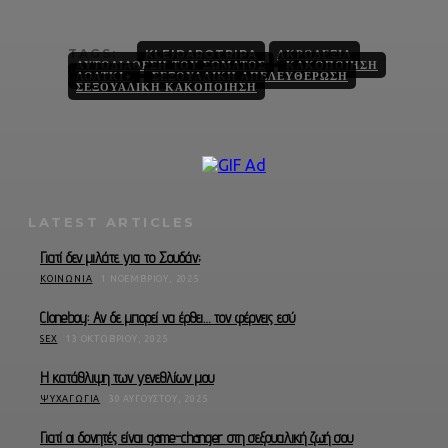
TAGS:
KLEIDAROTRIPA
ΑΚΡΟΔΕΞΙΑ
ΑΥΤΟΔΙΆΘΕΣΗ ΤΟΥ ΣΏΜΑΤΟΣ
ΚΑΚΟΠΟΊΗΣΗ
ΛΟΑΤΚΙ+
ΣΕΞΟΥΑΛΙΚΉ ΑΠΕΛΕΥΘΈΡΩΣΗ
ΣΕΞΟΥΑΛΙΚΉ ΚΑΚΟΠΟΊΗΣΗ
LATEST ARTICLES
Γιατί δεν μιλάτε για το Σουδάν;
ΚΟΙΝΩΝΊΑ
1 ΝΟΕΜΒΡΊΟΥ, 2025
Cloneboy: Αν δε μπορεί να έρθει… τον φέρνεις εσύ
SEX
13 ΟΚΤΩΒΡΊΟΥ, 2025
Η κατάθλιψη των γενεθλίων μου
ΨΥΧΑΓΩΓΊΑ
30 ΑΥΓΟΎΣΤΟΥ, 2025
Γιατί οι δονητές είναι game-changer στη σεξουαλική ζωή σου