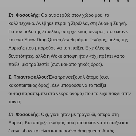
Στ. Φασουλής:
Θα αναφερθώ στον χώρο μου, το
καλλιτεχνικό. Ανέβηκε πέρσι η Στρέλλα, στη Λυρική Σκηνή.
Για τον ρόλο της Στρέλλα, υπήρχε ένας τενόρος, που έκανε
και ένα Show Drag Queen,δεν θυμάμαι. Τενόρος, μέλος της
Λυρικής που μπορούσε να τοn παίξει. Είχε όλες τις
δυνατότητες, αλλά η Woke άποψη ήταν «όχι πρέπει να το
παίξει μία τραβεστί» (σ.σ. κακοποιητικός όρος).
Σ. Τριανταφύλλου:
Ένα τρανσέξουαλ άτομο (σ.σ.
κακοποιητικός όρος). Δεν μπορούσε να το παίξει
αυτός(παραπέμπει στο νεκρό όνομα) που το είχε παίξει στην
ταινία;
Στ. Φασουλής:
Όχι, γιατί ήταν με τραγούδι, όπερα στη
Λυρική. Και υπήρξε τενόρος που μπορούσε να το παίξει και
έκανε show και είναι και περσόνα drag queen. Αυτός