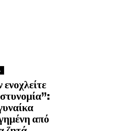
Α
 ενοχλείτε
αστυνομία”:
γυναίκα
γημένη από
α ζητά