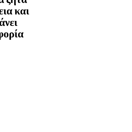
εια και
άνει
φορία