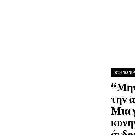
ΚΟΙΝΩΝΊ
“Μην
την 
Μια 
κυνη
άνδρ