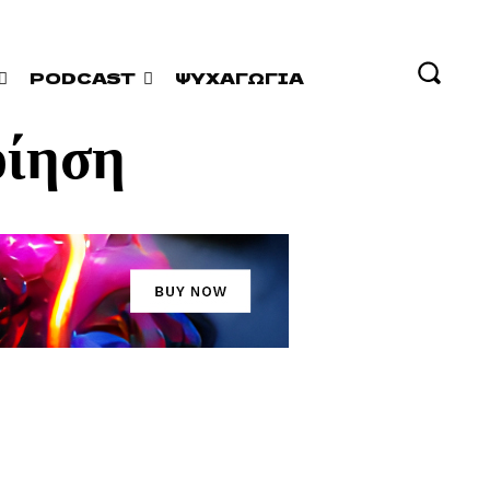
PODCAST
ΨΥΧΑΓΩΓΊΑ
οίηση