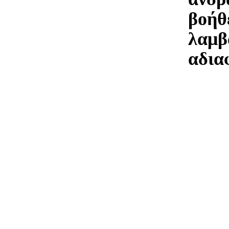
βοήθ
λαμβ
αδια