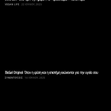
VEGAN LIFE
22 ΙΟΥΛΊΟΥ, 2025
BioGel Original: ‘Οταν η φύση και η επιστήμη ενώνονται για την υγεία σου
ΣΥΝΕΝΤΕΎΞΕΙΣ
14 ΙΟΥΛΊΟΥ, 2025