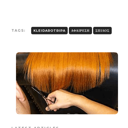
TAGS:
KLEIDAROTRIPA
ΑΦΑΊΡΕΣΗ
ΣΠΊΛΟΣ