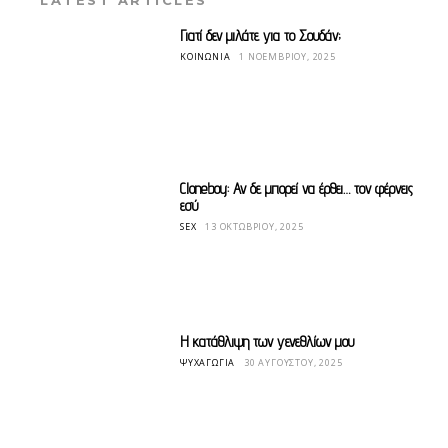
LATEST ARTICLES
Γιατί δεν μιλάτε για το Σουδάν;
ΚΟΙΝΩΝΊΑ
1 ΝΟΕΜΒΡΊΟΥ, 2025
Cloneboy: Αν δε μπορεί να έρθει… τον φέρνεις
εσύ
SEX
13 ΟΚΤΩΒΡΊΟΥ, 2025
Η κατάθλιψη των γενεθλίων μου
ΨΥΧΑΓΩΓΊΑ
30 ΑΥΓΟΎΣΤΟΥ, 2025