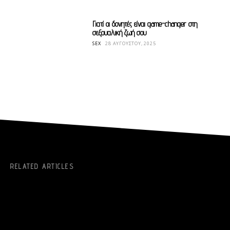
Γιατί οι δονητές είναι game-changer στη
σεξουαλική ζωή σου
SEX
28 ΑΥΓΟΎΣΤΟΥ, 2025
RELATED ARTICLES