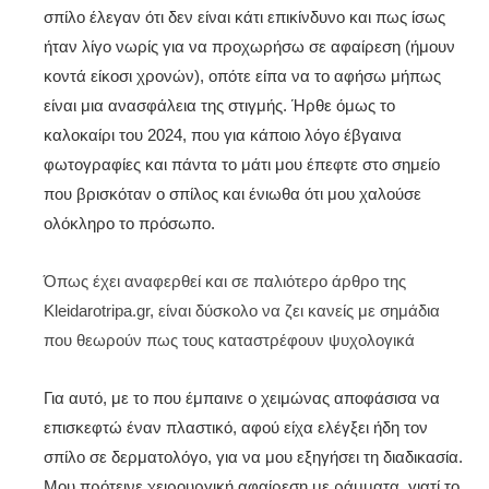
σπίλο έλεγαν ότι δεν είναι κάτι επικίνδυνο και πως ίσως
ήταν λίγο νωρίς για να προχωρήσω σε αφαίρεση (ήμουν
κοντά είκοσι χρονών), οπότε είπα να το αφήσω μήπως
είναι μια ανασφάλεια της στιγμής. Ήρθε όμως το
καλοκαίρι του 2024, που για κάποιο λόγο έβγαινα
φωτογραφίες και πάντα το μάτι μου έπεφτε στο σημείο
που βρισκόταν ο σπίλος και ένιωθα ότι μου χαλούσε
ολόκληρο το πρόσωπο.
Όπως έχει αναφερθεί και σε παλιότερο άρθρο της
Kleidarotripa.gr, είναι δύσκολο να ζει κανείς με σημάδια
που θεωρούν πως τους καταστρέφουν ψυχολογικά
Για αυτό, με το που έμπαινε ο χειμώνας αποφάσισα να
επισκεφτώ έναν πλαστικό, αφού είχα ελέγξει ήδη τον
σπίλο σε δερματολόγο, για να μου εξηγήσει τη διαδικασία.
Μου πρότεινε χειρουργική αφαίρεση με ράμματα, γιατί το