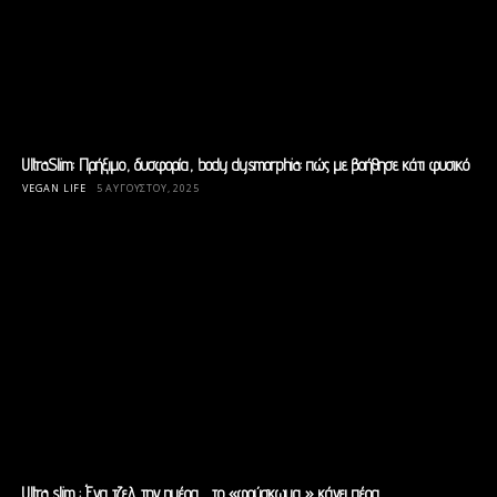
UltraSlim: Πρήξιμο, δυσφορία, body dysmorphia: πώς με βοήθησε κάτι φυσικό
VEGAN LIFE
5 ΑΥΓΟΎΣΤΟΥ, 2025
Ultra slim : Ένα τζελ την ημέρα , το «φούσκωμα » κάνει πέρα